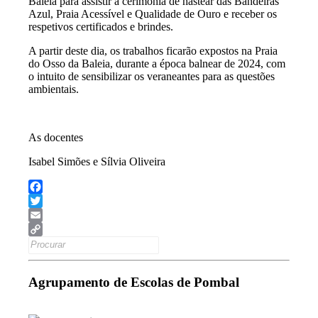
Baleia para assistir à cerimónia de hastear das Bandeiras
Azul, Praia Acessível e Qualidade de Ouro e receber os
respetivos certificados e brindes.
A partir deste dia, os trabalhos ficarão expostos na Praia
do Osso da Baleia, durante a época balnear de 2024, com
o intuito de sensibilizar os veraneantes para as questões
ambientais.
As docentes
Isabel Simões e Sílvia Oliveira
Facebook
Twitter
Email
Search
Copy
for:
Link
Agrupamento de Escolas de Pombal