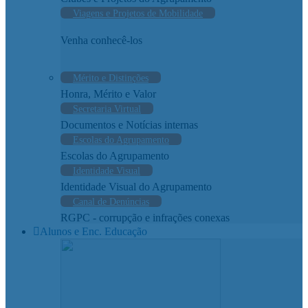
Viagens e Projetos de Mobilidade
Venha conhecê-los
Mérito e Distinções
Honra, Mérito e Valor
Secretaria Virtual
Documentos e Notícias internas
Escolas do Agrupamento
Escolas do Agrupamento
Identidade Visual
Identidade Visual do Agrupamento
Canal de Denúncias
RGPC - corrupção e infrações conexas
Alunos e Enc. Educação