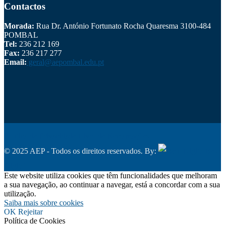
Contactos
Morada:
Rua Dr. António Fortunato Rocha Quaresma 3100-484
POMBAL
Tel:
236 212 169
Fax:
236 217 277
Email:
geral@aepombal.edu.pt
Política de Privacidade
Livro de Reclamações
© 2025 AEP - Todos os direitos reservados. By:
Belo
Digital
Este website utiliza cookies que têm funcionalidades que melhoram
a sua navegação, ao continuar a navegar, está a concordar com a sua
utilização.
Saiba mais sobre cookies
OK
Rejeitar
Política de Cookies