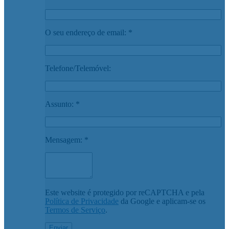
O seu endereço de email: *
Telefone/Telemóvel:
Assunto: *
Mensagem: *
Este website é protegido por reCAPTCHA e pela
Política de Privacidade
da Google e aplicam-se os
Termos de Serviço
.