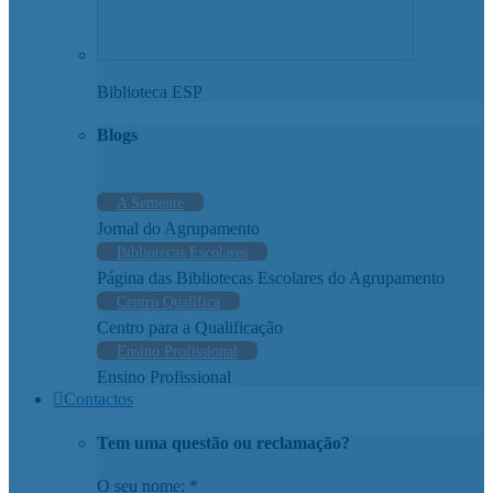
Biblioteca ESP
Blogs
A Semente
Jornal do Agrupamento
Bibliotecas Escolares
Página das Bibliotecas Escolares do Agrupamento
Centro Qualifica
Centro para a Qualificação
Ensino Profissional
Ensino Profissional
Contactos
Tem uma questão ou reclamação?
O seu nome: *