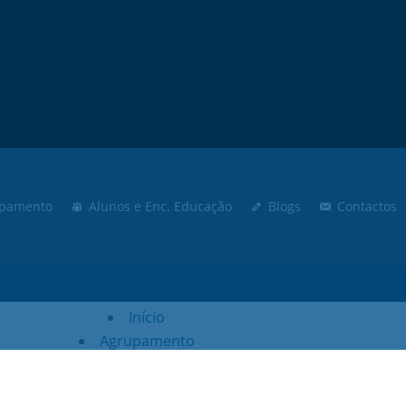
Moodle
SIGE3
eCommunity
Search
for:
pamento
Alunos e Enc. Educação
Blogs
Contactos
Início
Agrupamento