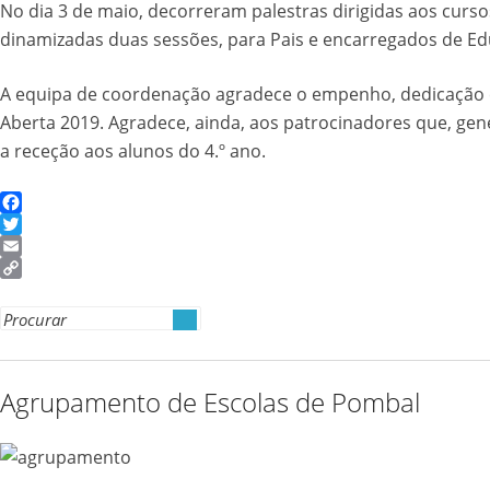
No dia 3 de maio, decorreram palestras dirigidas aos cursos
dinamizadas duas sessões, para Pais e encarregados de Ed
A equipa de coordenação agradece o empenho, dedicação 
Aberta 2019. Agradece, ainda, aos patrocinadores que, ge
a receção aos alunos do 4.º ano.
Facebook
Twitter
Email
Copy
Link
Search
for:
Agrupamento de Escolas de Pombal