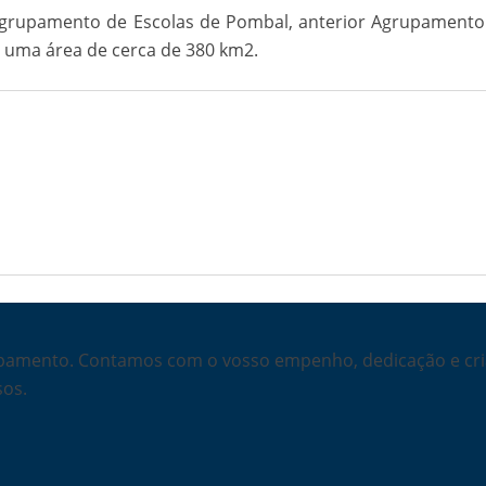
o Agrupamento de Escolas de Pombal, anterior Agrupament
do uma área de cerca de 380 km2.
amento. Contamos com o vosso empenho, dedicação e criat
sos.