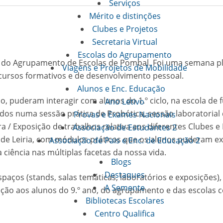
Serviços
Mérito e distinções
Clubes e Projetos
Secretaria Virtual
Escolas do Agrupamento
19 do Agrupamento de Escolas de Pombal. Foi uma semana p
Viagens e Projetos de Mobilidade
cursos formativos e de desenvolvimento pessoal.
Alunos e Enc. Educação
o, puderam interagir com alunos do 1.º ciclo, na escola de f
Ano Letivo
s numa sessão prática de Probótica, sessão laboratorial de
Provas e Exames Nacionais
/ Exposição de trabalhos relativa aos diferentes Clubes e P
Associação de Estudantes 2
PL de Leiria, com módulos práticos que os alunos puderam 
Associação de Pais e Enc. de Educação 2
ciência nas múltiplas facetas da nossa vida.
Blogs
Destaques
espaços (stands, salas temáticas, laboratórios e exposiçõe
A Semente
ão aos alunos do 9.º ano, do agrupamento e das escolas c
Bibliotecas Escolares
Centro Qualifica