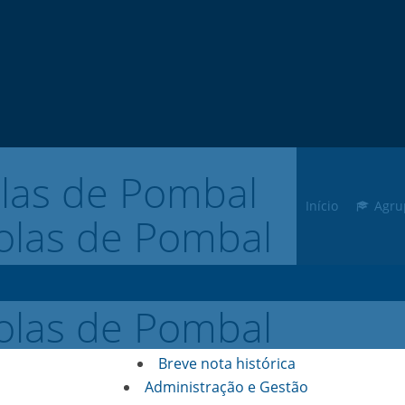
las de Pombal
Início
Agru
Breve nota histórica
Administração e Gestão