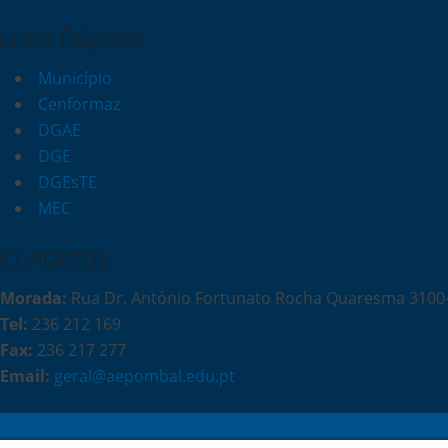
Links Rápidos
Município
Cenformaz
DGAE
DGE
DGEsTE
MEC
Contactos
Morada:
Rua Dr. António Fortunato Rocha Quaresma 310
Tel:
236 212 169
Fax:
236 217 277
Email:
geral@aepombal.edu.pt
Política de Privacidade
Livro de Reclamações