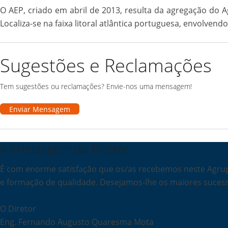
O AEP, criado em abril de 2013, resulta da agregação d
Localiza-se na faixa litoral atlântica portuguesa, envolven
Sugestões e Reclamações
Tem sugestões ou reclamações? Envie-nos uma mensagem!
Enviar Mensagem
A Mensagem do Diretor
É com enorme satisfação que os/as recebemos neste Agrup
e formação de qualidade. Desejamos-lhe os maiores suces
O Diretor
Eng. Fernando Augusto Quaresma Mota