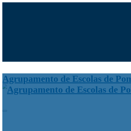
Moodle
SIGE3
eCommunity
Search
for:
Agrupamento de Escolas de Po