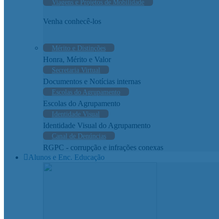
Viagens e Projetos de Mobilidade
Venha conhecê-los
Mérito e Distinções
Honra, Mérito e Valor
Secretaria Virtual
Documentos e Notícias internas
Escolas do Agrupamento
Escolas do Agrupamento
Identidade Visual
Identidade Visual do Agrupamento
Canal de Denúncias
RGPC - corrupção e infrações conexas
Alunos e Enc. Educação