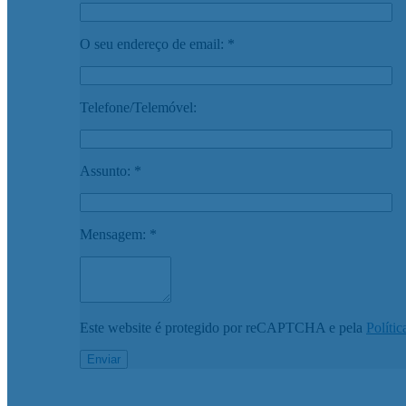
O seu endereço de email: *
Telefone/Telemóvel:
Assunto: *
Mensagem: *
Este website é protegido por reCAPTCHA e pela
Polític