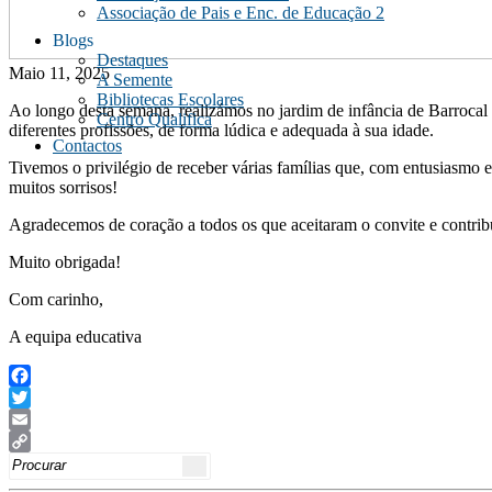
Associação de Pais e Enc. de Educação 2
Blogs
Destaques
Maio 11, 2025
A Semente
Bibliotecas Escolares
Ao longo desta semana, realizámos no jardim de infância de Barrocal
Centro Qualifica
diferentes profissões, de forma lúdica e adequada à sua idade.
Contactos
Tivemos o privilégio de receber várias famílias que, com entusiasmo e
muitos sorrisos!
Agradecemos de coração a todos os que aceitaram o convite e contribuír
Muito obrigada!
Com carinho,
A equipa educativa
Facebook
Twitter
Email
Search
Copy
for:
Link