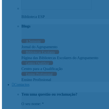
Biblioteca ESP
Blogs
A Semente
Jornal do Agrupamento
Bibliotecas Escolares
Página das Bibliotecas Escolares do Agrupamento
Centro Qualifica
Centro para a Qualificação
Ensino Profissional
Ensino Profissional
Contactos
Tem uma questão ou reclamação?
O seu nome: *