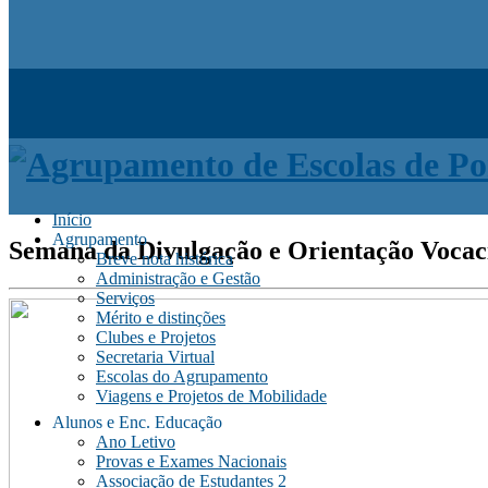
Início
Agrupamento
Semana da Divulgação e Orientação Vocaci
Breve nota histórica
Administração e Gestão
Serviços
Mérito e distinções
Clubes e Projetos
Secretaria Virtual
Escolas do Agrupamento
Viagens e Projetos de Mobilidade
Alunos e Enc. Educação
Ano Letivo
Provas e Exames Nacionais
Associação de Estudantes 2