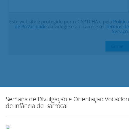
Este website é protegido por reCAPTCHA e pela
Política
de Privacidade
da Google e aplicam-se os
Termos de
Serviço
.
Semana de Divulgação e Orientação Vocacion
de Infância de Barrocal