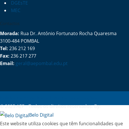
DGEsTE
MEC
Contactos
Morada:
Rua Dr. António Fortunato Rocha Quaresma
3100-484 POMBAL
Tel:
236 212 169
Fax:
236 217 277
Email:
geral@aepombal.edu.pt
Política de Privacidade
Livro de Reclamações
© 2025 AEP - Todos os direitos reservados. By:
Belo Digital
Este website utiliza cookies que têm funcionalidades que