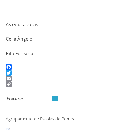
As educadoras:
Célia Ângelo
Rita Fonseca
Facebook
Twitter
Email
Copy
Link
Search
for:
Agrupamento de Escolas de Pombal