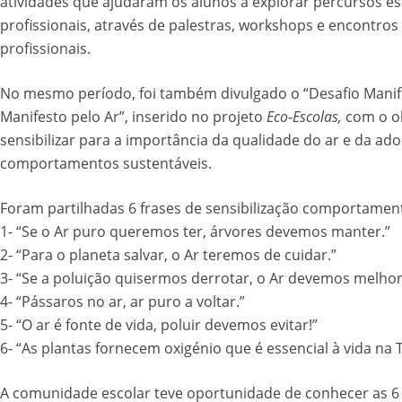
atividades que ajudaram os alunos a explorar percursos es
profissionais, através de palestras, workshops e encontro
profissionais.
No mesmo período, foi também divulgado o “Desafio Manif
Manifesto pelo Ar”, inserido no projeto
Eco-Escolas,
com o ob
sensibilizar para a importância da qualidade do ar e da ad
comportamentos sustentáveis.
Foram partilhadas 6 frases de sensibilização comportament
1- “Se o Ar puro queremos ter, árvores devemos manter.”
2- “Para o planeta salvar, o Ar teremos de cuidar.”
3- “Se a poluição quisermos derrotar, o Ar devemos melhor
4- “Pássaros no ar, ar puro a voltar.”
5- “O ar é fonte de vida, poluir devemos evitar!”
6- “As plantas fornecem oxigénio que é essencial à vida na T
A comunidade escolar teve oportunidade de conhecer as 6 