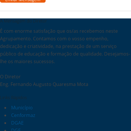
A Mensagem do Diretor
É com enorme satisfação que os/as recebemos neste
Agrupamento. Contamos com o vosso empenho,
dedicação e criatividade, na prestação de um serviço
público de educação e formação de qualidade. Desejamos-
lhe os maiores sucessos.
O Diretor
Eng. Fernando Augusto Quaresma Mota
Links Rápidos
Município
Cenformaz
DGAE
DGE