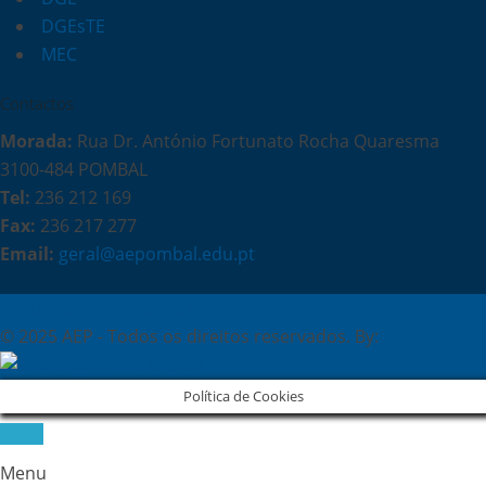
DGEsTE
MEC
Contactos
Morada:
Rua Dr. António Fortunato Rocha Quaresma
3100-484 POMBAL
Tel:
236 212 169
Fax:
236 217 277
Email:
geral@aepombal.edu.pt
Política de Privacidade
Livro de Reclamações
© 2025 AEP - Todos os direitos reservados. By:
Belo Digital
Política de Cookies
Menu