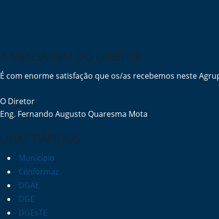
A MENSAGEM DO DIRETOR
É com enorme satisfação que os/as recebemos neste Agrup
O Diretor
Eng. Fernando Augusto Quaresma Mota
LINKS RÁPIDOS
Município
Cenformaz
DGAE
DGE
DGEsTE