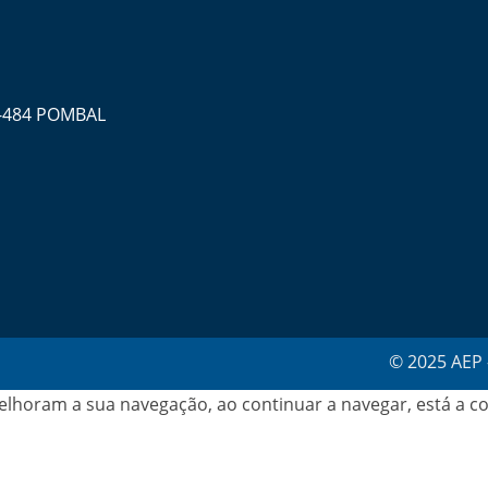
0-484 POMBAL
© 2025 AEP 
elhoram a sua navegação, ao continuar a navegar, está a co