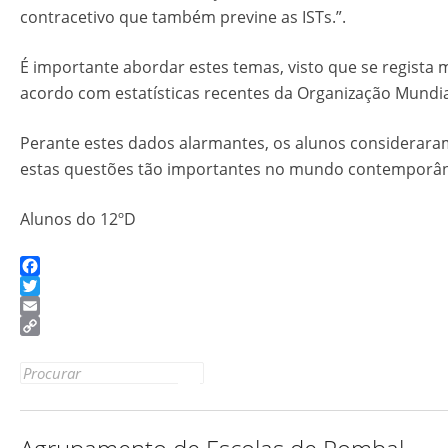
contracetivo que também previne as ISTs.”.
É importante abordar estes temas, visto que se regista 
acordo com estatísticas recentes da Organização Mundi
Perante estes dados alarmantes, os alunos considerar
estas questões tão importantes no mundo contemporâ
Alunos do 12ºD
Facebook
Twitter
Email
Copy
Link
Search
for: