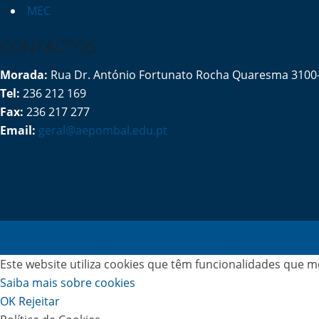
MEC
CONTACTOS
Morada:
Rua Dr. António Fortunato Rocha Quaresma 310
Tel:
236 212 169
Fax:
236 217 277
Email:
geral@aepombal.edu.pt
Política de Privacidade
Livro de Reclamações
Este website utiliza cookies que têm funcionalidades que m
Saiba mais sobre cookies
OK
Rejeitar