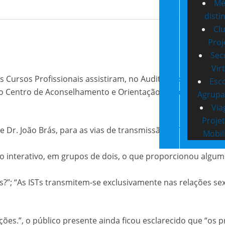
Mé
disti
Cl
Proj
Sec
Vir
s Cursos Profissionais assistiram, no Auditório da Escola 
Esc
o Centro de Aconselhamento e Orientação de Jovens de Co
Agrup
Via
Proje
a e Dr. João Brás, para as vias de transmissão do VIH e obt
Mobil
 interativo, em grupos de dois, o que proporcionou algum 
s?”; “As ISTs transmitem-se exclusivamente nas relações se
ções.”, o público presente ainda ficou esclarecido que “os 