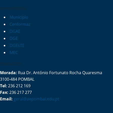
LINKS RÁPIDOS
Município
Cenformaz
DGAE
DGE
DGEsTE
MEC
CONTACTOS
Morada:
Rua Dr. António Fortunato Rocha Quaresma
3100-484 POMBAL
Tel:
236 212 169
Fax:
236 217 277
Email:
geral@aepombal.edu.pt