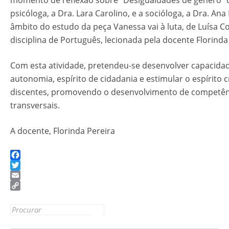
momento de reflexão sobre “Desigualdades de género” 
psicóloga, a Dra. Lara Carolino, e a socióloga, a Dra. Ana 
âmbito do estudo da peça Vanessa vai à luta, de Luísa 
disciplina de Português, lecionada pela docente Florinda
Com esta atividade, pretendeu-se desenvolver capacida
autonomia, espírito de cidadania e estimular o espírito c
discentes, promovendo o desenvolvimento de competên
transversais.
A docente, Florinda Pereira
Facebook
Twitter
Email
Copy
Link
Search for: