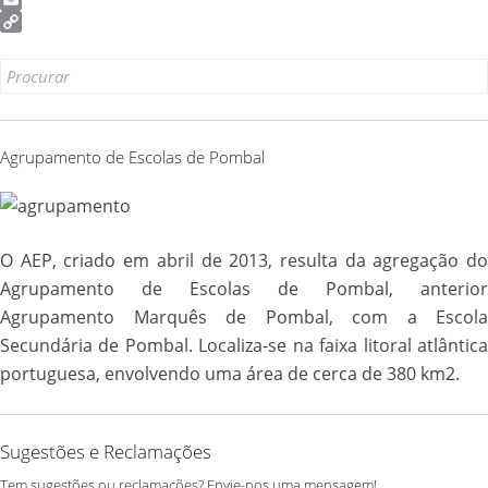
Email
Copy
Link
Search
for:
Agrupamento de Escolas de Pombal
O AEP, criado em abril de 2013, resulta da agregação do
Agrupamento de Escolas de Pombal, anterior
Agrupamento Marquês de Pombal, com a Escola
Secundária de Pombal. Localiza-se na faixa litoral atlântica
portuguesa, envolvendo uma área de cerca de 380 km2.
Sugestões e Reclamações
Tem sugestões ou reclamações? Envie-nos uma mensagem!