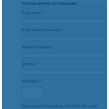
Tem uma questão ou reclamação?
O seu nome: *
O seu endereço de email: *
Telefone/Telemóvel:
Assunto: *
Mensagem: *
Este website é protegido por reCAPTCHA e pela