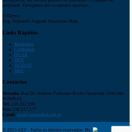
qualidade. Desejamos-lhe os maiores sucessos.
O Diretor
Eng. Fernando Augusto Quaresma Mota
Links Rápidos
Município
Cenformaz
DGAE
DGE
DGEsTE
MEC
Contactos
Morada:
Rua Dr. António Fortunato Rocha Quaresma 3100-484
POMBAL
Tel:
236 212 169
Fax:
236 217 277
Email:
geral@aepombal.edu.pt
Política de Privacidade
Livro de Reclamações
© 2025 AEP - Todos os direitos reservados. By:
Belo