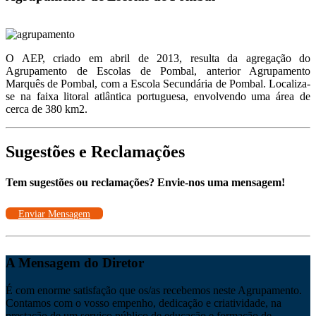
O AEP, criado em abril de 2013, resulta da agregação do
Agrupamento de Escolas de Pombal, anterior Agrupamento
Marquês de Pombal, com a Escola Secundária de Pombal. Localiza-
se na faixa litoral atlântica portuguesa, envolvendo uma área de
cerca de 380 km2.
Sugestões e Reclamações
Tem sugestões ou reclamações? Envie-nos uma mensagem!
Enviar Mensagem
A Mensagem do Diretor
É com enorme satisfação que os/as recebemos neste Agrupamento.
Contamos com o vosso empenho, dedicação e criatividade, na
prestação de um serviço público de educação e formação de