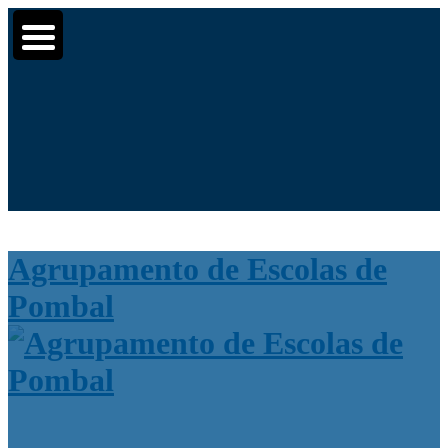
Moodle
SIGE3
eCommunity
▼
▼
Search
▼
for:
Agrupamento de Escolas de
Pombal