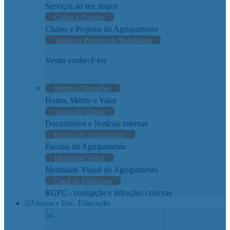
Serviços ao seu dispor
Clubes e Projetos
Clubes e Projetos do Agrupamento
Viagens e Projetos de Mobilidade
Venha conhecê-los
Mérito e Distinções
Honra, Mérito e Valor
Secretaria Virtual
Documentos e Notícias internas
Escolas do Agrupamento
Escolas do Agrupamento
Identidade Visual
Identidade Visual do Agrupamento
Canal de Denúncias
RGPC - corrupção e infrações conexas
Alunos e Enc. Educação