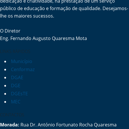
dedicação e criatividade, na prestação de um serviço
público de educação e formação de qualidade. Desejamos-
lhe os maiores sucessos.
O Diretor
Eng. Fernando Augusto Quaresma Mota
LINKS RÁPIDOS
Município
Cenformaz
DGAE
DGE
DGEsTE
MEC
CONTACTOS
Morada:
Rua Dr. António Fortunato Rocha Quaresma