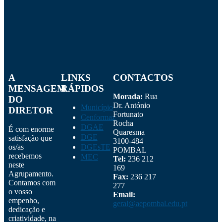
A
LINKS
CONTACTOS
MENSAGEM
RÁPIDOS
Morada:
Rua
DO
Dr. António
Município
DIRETOR
Fortunato
Cenformaz
Rocha
DGAE
É com enorme
Quaresma
DGE
satisfação que
3100-484
os/as
DGEsTE
POMBAL
recebemos
MEC
Tel:
236 212
neste
169
Agrupamento.
Fax:
236 217
Contamos com
277
o vosso
Email:
empenho,
geral@aepombal.edu.pt
dedicação e
criatividade, na