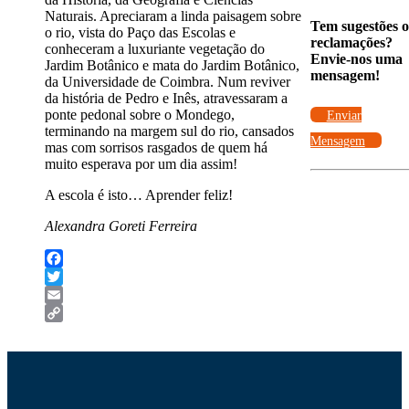
Naturais. Apreciaram a linda paisagem sobre
Tem sugestões 
o rio, vista do Paço das Escolas e
reclamações?
conheceram a luxuriante vegetação do
Envie-nos uma
Jardim Botânico e mata do Jardim Botânico,
mensagem!
da Universidade de Coimbra. Num reviver
da história de Pedro e Inês, atravessaram a
ponte pedonal sobre o Mondego,
Enviar
terminando na margem sul do rio, cansados
Mensagem
mas com sorrisos rasgados de quem há
muito esperava por um dia assim!
A escola é isto… Aprender feliz!
Alexandra Goreti Ferreira
Facebook
Twitter
Email
Copy
Link