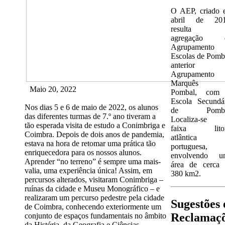
O AEP, criado 
abril de 201
resulta 
agregação 
Agrupamento 
Escolas de Pomb
anterior
Agrupamento
Marquês 
Maio 20, 2022
Pombal, com
Escola Secundá
Nos dias 5 e 6 de maio de 2022, os alunos
de Pomba
das diferentes turmas de 7.º ano tiveram a
Localiza-se 
tão esperada visita de estudo a Conimbriga e
faixa litor
Coimbra. Depois de dois anos de pandemia,
atlântica
estava na hora de retomar uma prática tão
portuguesa,
enriquecedora para os nossos alunos.
envolvendo u
Aprender “no terreno” é sempre uma mais-
área de cerca 
valia, uma experiência única! Assim, em
380 km2.
percursos alterados, visitaram Conimbriga –
ruínas da cidade e Museu Monográfico – e
realizaram um percurso pedestre pela cidade
Sugestões 
de Coimbra, conhecendo exteriormente um
Reclamaç
conjunto de espaços fundamentais no âmbito
da História, da Geografia e Ciências