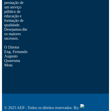
prestação de
um serviço
público de
educação e
formação de
qualidade.
Desejamos-lhe
os maiores
sucessos.
O Diretor
Eng. Fernando
Augusto
Quaresma
Mota
Política de Privacidade
Livro de Reclamações
© 2025 AEP - Todos os direitos reservados. By: