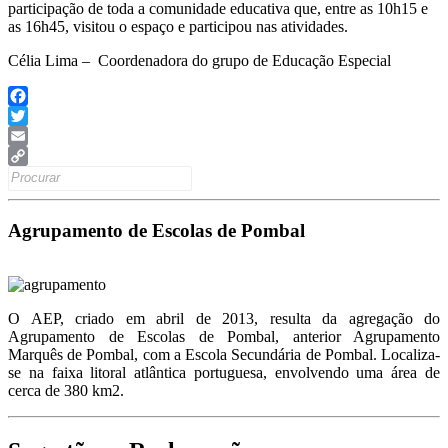
participação de toda a comunidade educativa que, entre as 10h15 e
as 16h45, visitou o espaço e participou nas atividades.
Célia Lima – Coordenadora do grupo de Educação Especial
Facebook
Twitter
Email
Search
Copy
for:
Link
Agrupamento de Escolas de Pombal
O AEP, criado em abril de 2013, resulta da agregação do
Agrupamento de Escolas de Pombal, anterior Agrupamento
Marquês de Pombal, com a Escola Secundária de Pombal. Localiza-
se na faixa litoral atlântica portuguesa, envolvendo uma área de
cerca de 380 km2.