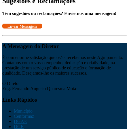
Sugestões e Reclamações
Tem sugestões ou reclamações? Envie-nos uma mensagem!
Enviar Mensagem
A Mensagem do Diretor
É com enorme satisfação que os/as recebemos neste Agrupamento.
Contamos com o vosso empenho, dedicação e criatividade, na
prestação de um serviço público de educação e formação de
qualidade. Desejamos-lhe os maiores sucessos.
O Diretor
Eng. Fernando Augusto Quaresma Mota
Links Rápidos
Município
Cenformaz
DGAE
DGE