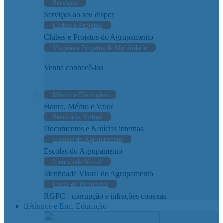
Serviços
Serviços ao seu dispor
Clubes e Projetos
Clubes e Projetos do Agrupamento
Viagens e Projetos de Mobilidade
Venha conhecê-los
Mérito e Distinções
Honra, Mérito e Valor
Secretaria Virtual
Documentos e Notícias internas
Escolas do Agrupamento
Escolas do Agrupamento
Identidade Visual
Identidade Visual do Agrupamento
Canal de Denúncias
RGPC - corrupção e infrações conexas
Alunos e Enc. Educação