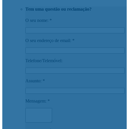
Tem uma questão ou reclamação?
O seu nome: *
O seu endereço de email: *
Telefone/Telemóvel:
Assunto: *
Mensagem: *