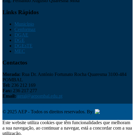
Eng. Fernando Augusto Quaresma Mota
Links Rápidos
Município
Cenformaz
DGAE
DGE
DGEsTE
MEC
Contactos
Morada:
Rua Dr. António Fortunato Rocha Quaresma 3100-484
POMBAL
Tel:
236 212 169
Fax:
236 217 277
Email:
geral@aepombal.edu.pt
Política de Privacidade
Livro de Reclamações
© 2025 AEP - Todos os direitos reservados. By:
Belo
Digital
Este website utiliza cookies que têm funcionalidades que melhoram
a sua navegação, ao continuar a navegar, está a concordar com a sua
utilização.