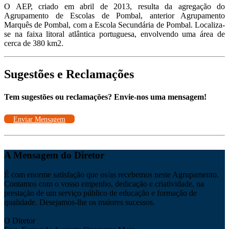
O AEP, criado em abril de 2013, resulta da agregação do
Agrupamento de Escolas de Pombal, anterior Agrupamento
Marquês de Pombal, com a Escola Secundária de Pombal. Localiza-
se na faixa litoral atlântica portuguesa, envolvendo uma área de
cerca de 380 km2.
Sugestões e Reclamações
Tem sugestões ou reclamações? Envie-nos uma mensagem!
Enviar Mensagem
A Mensagem do Diretor
É com enorme satisfação que os/as recebemos neste Agrupamento.
Contamos com o vosso empenho, dedicação e criatividade, na
prestação de um serviço público de educação e formação de
qualidade. Desejamos-lhe os maiores sucessos.
O Diretor