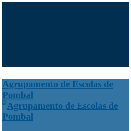
Moodle
SIGE3
eCommunity
Search for:
Agrupamento de Escolas de
Pombal