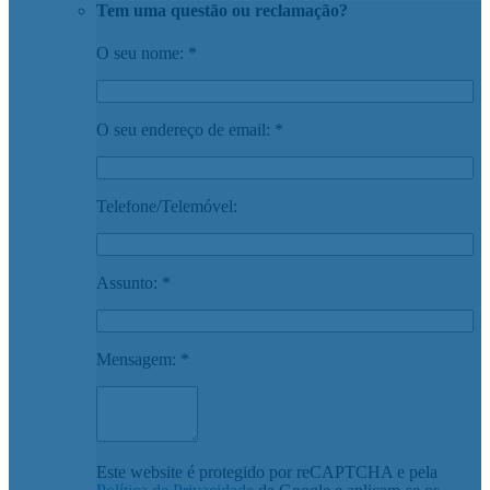
Tem uma questão ou reclamação?
O seu nome: *
O seu endereço de email: *
Telefone/Telemóvel:
Assunto: *
Mensagem: *
Este website é protegido por reCAPTCHA e pela