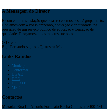
A Mensagem do Diretor
É com enorme satisfação que os/as recebemos neste Agrupamento.
Contamos com o vosso empenho, dedicação e criatividade, na
prestação de um serviço público de educação e formação de
qualidade. Desejamos-lhe os maiores sucessos.
O Diretor
Eng. Fernando Augusto Quaresma Mota
Links Rápidos
Município
Cenformaz
DGAE
DGE
DGEsTE
MEC
Contactos
Morada:
Rua Dr. António Fortunato Rocha Quaresma 3100-484