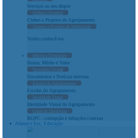
Serviços ao seu dispor
Clubes e Projetos
Clubes e Projetos do Agrupamento
Viagens e Projetos de Mobilidade
Venha conhecê-los
Mérito e Distinções
Honra, Mérito e Valor
Secretaria Virtual
Documentos e Notícias internas
Escolas do Agrupamento
Escolas do Agrupamento
Identidade Visual
Identidade Visual do Agrupamento
Canal de Denúncias
RGPC - corrupção e infrações conexas
Alunos e Enc. Educação