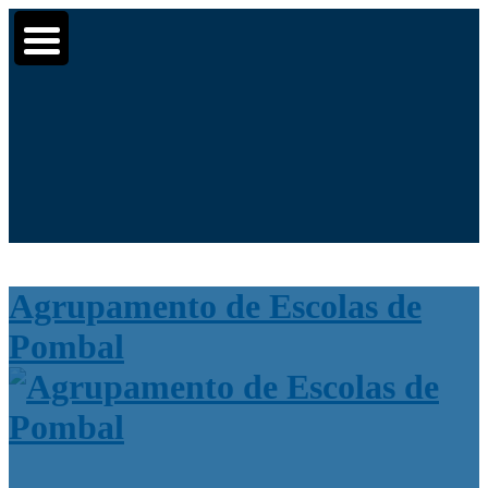
Moodle
SIGE3
eCommunity
▼
▼
Search for:
▼
Pesquisar
Agrupamento de Escolas de
Pombal