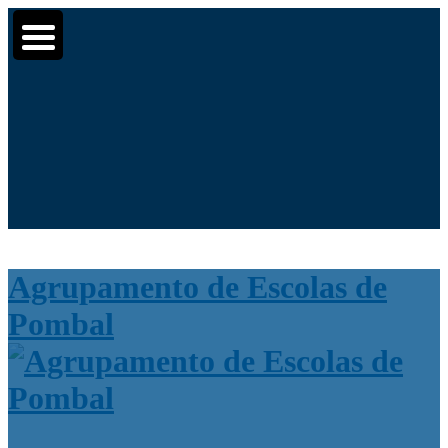
Moodle
SIGE3
eCommunity
▼
▼
Search for:
▼
Agrupamento de Escolas de
Pombal