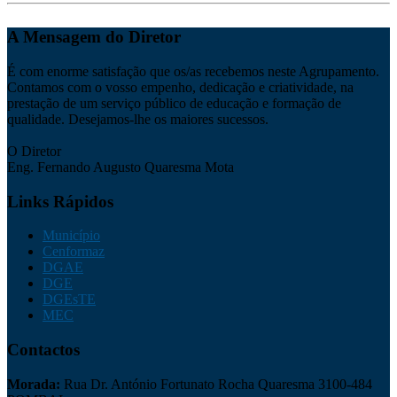
A Mensagem do Diretor
É com enorme satisfação que os/as recebemos neste Agrupamento.
Contamos com o vosso empenho, dedicação e criatividade, na
prestação de um serviço público de educação e formação de
qualidade. Desejamos-lhe os maiores sucessos.
O Diretor
Eng. Fernando Augusto Quaresma Mota
Links Rápidos
Município
Cenformaz
DGAE
DGE
DGEsTE
MEC
Contactos
Morada:
Rua Dr. António Fortunato Rocha Quaresma 3100-484