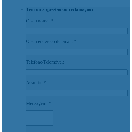
Tem uma questão ou reclamação?
O seu nome: *
O seu endereço de email: *
Telefone/Telemóvel:
Assunto: *
Mensagem: *