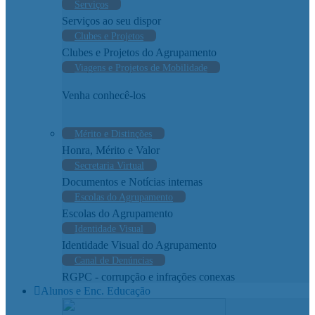
Serviços
Serviços ao seu dispor
Clubes e Projetos
Clubes e Projetos do Agrupamento
Viagens e Projetos de Mobilidade
Venha conhecê-los
Mérito e Distinções
Honra, Mérito e Valor
Secretaria Virtual
Documentos e Notícias internas
Escolas do Agrupamento
Escolas do Agrupamento
Identidade Visual
Identidade Visual do Agrupamento
Canal de Denúncias
RGPC - corrupção e infrações conexas
Alunos e Enc. Educação