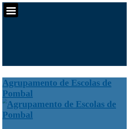
Moodle
SIGE3
eCommunity
▼
▼
Search for:
▼
Agrupamento de Escolas de
Pombal