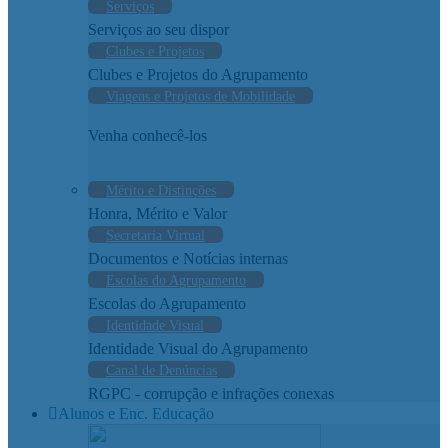
Serviços
Serviços ao seu dispor
Clubes e Projetos
Clubes e Projetos do Agrupamento
Viagens e Projetos de Mobilidade
Venha conhecê-los
Mérito e Distinções
Honra, Mérito e Valor
Secretaria Virtual
Documentos e Notícias internas
Escolas do Agrupamento
Escolas do Agrupamento
Identidade Visual
Identidade Visual do Agrupamento
Canal de Denúncias
RGPC - corrupção e infrações conexas
Alunos e Enc. Educação