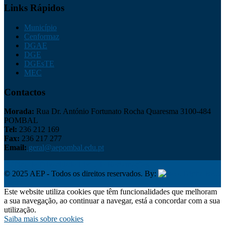
Links Rápidos
Município
Cenformaz
DGAE
DGE
DGEsTE
MEC
Contactos
Morada:
Rua Dr. António Fortunato Rocha Quaresma 3100-484
POMBAL
Tel:
236 212 169
Fax:
236 217 277
Email:
geral@aepombal.edu.pt
Política de Privacidade
Livro de Reclamações
© 2025 AEP - Todos os direitos reservados. By:
Belo
Digital
Este website utiliza cookies que têm funcionalidades que melhoram
a sua navegação, ao continuar a navegar, está a concordar com a sua
utilização.
Saiba mais sobre cookies