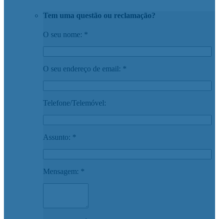
Tem uma questão ou reclamação?
O seu nome: *
O seu endereço de email: *
Telefone/Telemóvel:
Assunto: *
Mensagem: *