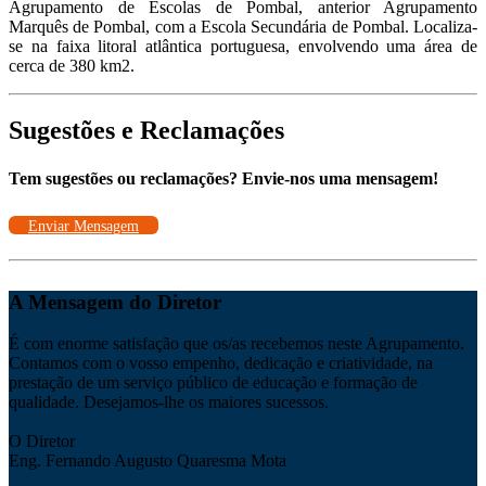
Agrupamento de Escolas de Pombal, anterior Agrupamento
Marquês de Pombal, com a Escola Secundária de Pombal. Localiza-
se na faixa litoral atlântica portuguesa, envolvendo uma área de
cerca de 380 km2.
Sugestões e Reclamações
Tem sugestões ou reclamações? Envie-nos uma mensagem!
Enviar Mensagem
A Mensagem do Diretor
É com enorme satisfação que os/as recebemos neste Agrupamento.
Contamos com o vosso empenho, dedicação e criatividade, na
prestação de um serviço público de educação e formação de
qualidade. Desejamos-lhe os maiores sucessos.
O Diretor
Eng. Fernando Augusto Quaresma Mota