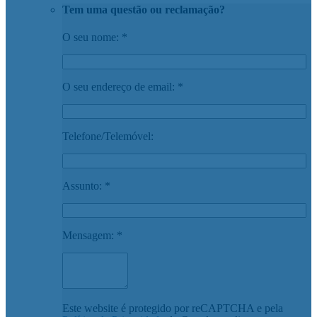
Tem uma questão ou reclamação?
O seu nome: *
O seu endereço de email: *
Telefone/Telemóvel:
Assunto: *
Mensagem: *
Este website é protegido por reCAPTCHA e pela