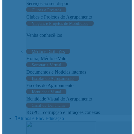
Serviços ao seu dispor
Clubes e Projetos
Clubes e Projetos do Agrupamento
Viagens e Projetos de Mobilidade
Venha conhecê-los
Mérito e Distinções
Honra, Mérito e Valor
Secretaria Virtual
Documentos e Notícias internas
Escolas do Agrupamento
Escolas do Agrupamento
Identidade Visual
Identidade Visual do Agrupamento
Canal de Denúncias
RGPC - corrupção e infrações conexas
Alunos e Enc. Educação