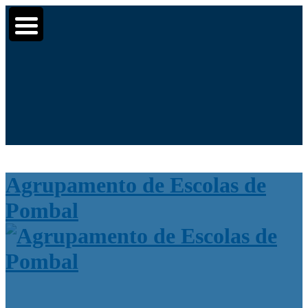
Moodle
SIGE3
eCommunity
▼
▼
Search
▼
for:
Agrupamento de Escolas de
Pombal