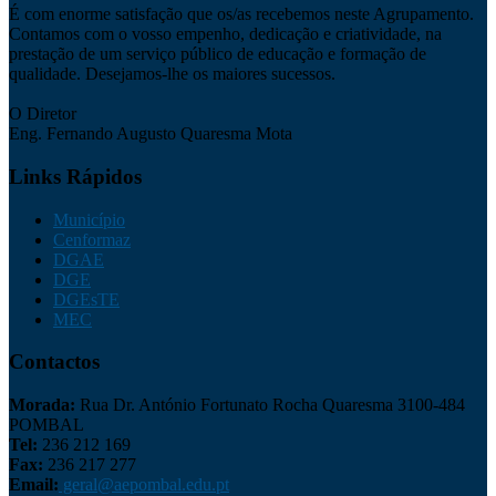
É com enorme satisfação que os/as recebemos neste Agrupamento.
Contamos com o vosso empenho, dedicação e criatividade, na
prestação de um serviço público de educação e formação de
qualidade. Desejamos-lhe os maiores sucessos.
O Diretor
Eng. Fernando Augusto Quaresma Mota
Links Rápidos
Município
Cenformaz
DGAE
DGE
DGEsTE
MEC
Contactos
Morada:
Rua Dr. António Fortunato Rocha Quaresma 3100-484
POMBAL
Tel:
236 212 169
Fax:
236 217 277
Email:
geral@aepombal.edu.pt