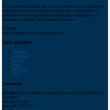
É com enorme satisfação que os/as recebemos neste Agrupamento.
Contamos com o vosso empenho, dedicação e criatividade, na
prestação de um serviço público de educação e formação de
qualidade. Desejamos-lhe os maiores sucessos.
O Diretor
Eng. Fernando Augusto Quaresma Mota
Links Rápidos
Município
Cenformaz
DGAE
DGE
DGEsTE
MEC
Contactos
Morada:
Rua Dr. António Fortunato Rocha Quaresma 3100-484
POMBAL
Tel:
236 212 169
Fax:
236 217 277