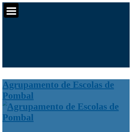
Moodle
SIGE3
eCommunity
▼
▼
Search for:
▼
Agrupamento de Escolas de
Pombal