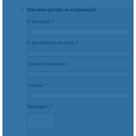
Tem uma questão ou reclamação?
O seu nome: *
O seu endereço de email: *
Telefone/Telemóvel:
Assunto: *
Mensagem: *