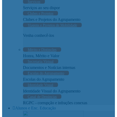
Serviços
Serviços ao seu dispor
Clubes e Projetos
Clubes e Projetos do Agrupamento
Viagens e Projetos de Mobilidade
Venha conhecê-los
Mérito e Distinções
Honra, Mérito e Valor
Secretaria Virtual
Documentos e Notícias internas
Escolas do Agrupamento
Escolas do Agrupamento
Identidade Visual
Identidade Visual do Agrupamento
Canal de Denúncias
RGPC - corrupção e infrações conexas
Alunos e Enc. Educação