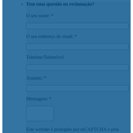
Tem uma questão ou reclamação?
O seu nome: *
O seu endereço de email: *
Telefone/Telemóvel:
Assunto: *
Mensagem: *
Este website é protegido por reCAPTCHA e pela