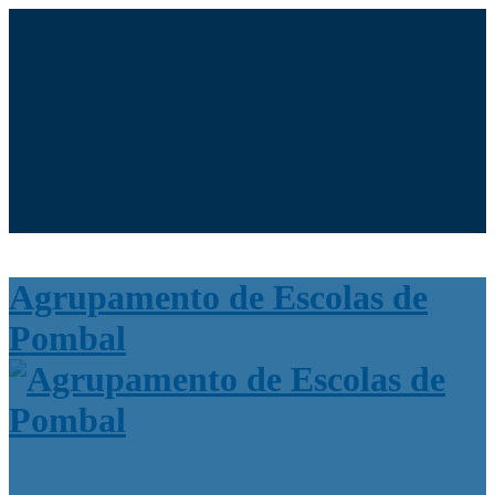
Moodle
SIGE3
eCommunity
Search
for:
Agrupamento de Escolas de
Pombal