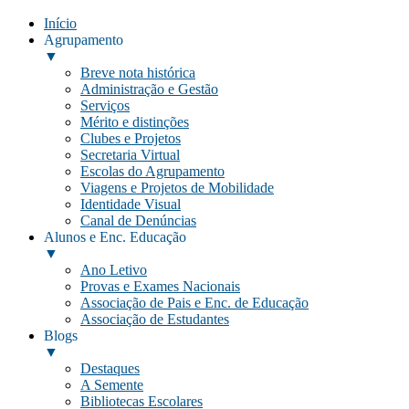
Início
Agrupamento
▼
Breve nota histórica
Administração e Gestão
Serviços
Mérito e distinções
Clubes e Projetos
Secretaria Virtual
Escolas do Agrupamento
Viagens e Projetos de Mobilidade
Identidade Visual
Canal de Denúncias
Alunos e Enc. Educação
▼
Ano Letivo
Provas e Exames Nacionais
Associação de Pais e Enc. de Educação
Associação de Estudantes
Blogs
▼
Destaques
A Semente
Bibliotecas Escolares