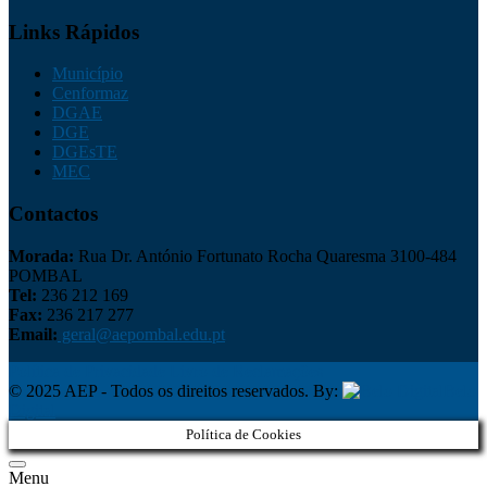
Links Rápidos
Município
Cenformaz
DGAE
DGE
DGEsTE
MEC
Contactos
Morada:
Rua Dr. António Fortunato Rocha Quaresma 3100-484
POMBAL
Tel:
236 212 169
Fax:
236 217 277
Email:
geral@aepombal.edu.pt
Política de Privacidade
Livro de Reclamações
© 2025 AEP - Todos os direitos reservados. By:
Belo
Digital
Política de Cookies
Menu