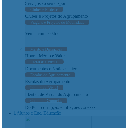
Serviços ao seu dispor
Clubes e Projetos
Clubes e Projetos do Agrupamento
Viagens e Projetos de Mobilidade
Venha conhecê-los
Mérito e Distinções
Honra, Mérito e Valor
Secretaria Virtual
Documentos e Notícias internas
Escolas do Agrupamento
Escolas do Agrupamento
Identidade Visual
Identidade Visual do Agrupamento
Canal de Denúncias
RGPC - corrupção e infrações conexas
Alunos e Enc. Educação