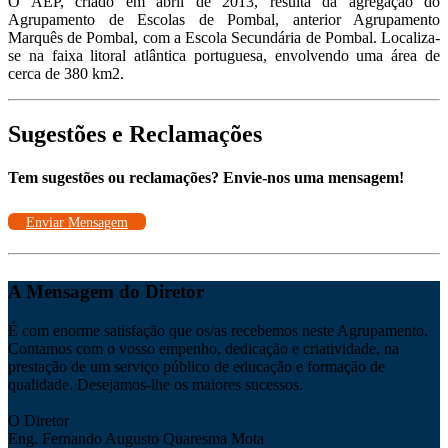
O AEP, criado em abril de 2013, resulta da agregação do
Agrupamento de Escolas de Pombal, anterior Agrupamento
Marquês de Pombal, com a Escola Secundária de Pombal. Localiza-
se na faixa litoral atlântica portuguesa, envolvendo uma área de
cerca de 380 km2.
Sugestões e Reclamações
Tem sugestões ou reclamações? Envie-nos uma mensagem!
Enviar Mensagem
A Mensagem do Diretor
É com enorme satisfação que os/as recebemos neste Agrupamento.
Contamos com o vosso empenho, dedicação e criatividade, na
prestação de um serviço público de educação e formação de
qualidade. Desejamos-lhe os maiores sucessos.
O Diretor
Eng. Fernando Augusto Quaresma Mota