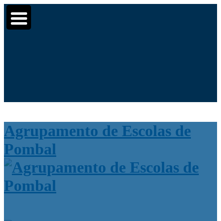
Moodle
SIGE3
eCommunity
▼
▼
Search
▼
for:
Agrupamento de Escolas de
Pombal