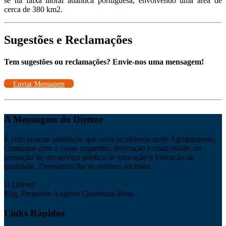
se na faixa litoral atlântica portuguesa, envolvendo uma área de
cerca de 380 km2.
Sugestões e Reclamações
Tem sugestões ou reclamações? Envie-nos uma mensagem!
Enviar Mensagem
A Mensagem do Diretor
É com enorme satisfação que os/as recebemos neste Agrupamento.
Contamos com o vosso empenho, dedicação e criatividade, na
prestação de um serviço público de educação e formação de
qualidade. Desejamos-lhe os maiores sucessos.
O Diretor
Eng. Fernando Augusto Quaresma Mota
Links Rápidos