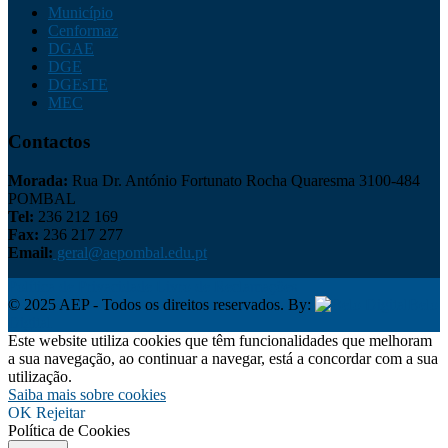
Município
Cenformaz
DGAE
DGE
DGEsTE
MEC
Contactos
Morada:
Rua Dr. António Fortunato Rocha Quaresma 3100-484
POMBAL
Tel:
236 212 169
Fax:
236 217 277
Email:
geral@aepombal.edu.pt
Política de Privacidade
Livro de Reclamações
© 2025 AEP - Todos os direitos reservados. By:
Belo
Digital
Este website utiliza cookies que têm funcionalidades que melhoram
a sua navegação, ao continuar a navegar, está a concordar com a sua
utilização.
Saiba mais sobre cookies
OK
Rejeitar
Política de Cookies