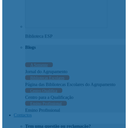
Biblioteca ESP
Blogs
A Semente
Jornal do Agrupamento
Bibliotecas Escolares
Página das Bibliotecas Escolares do Agrupamento
Centro Qualifica
Centro para a Qualificação
Ensino Profissional
Ensino Profissional
Contactos
Tem uma questão ou reclamação?