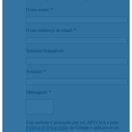
O seu nome: *
O seu endereço de email: *
Telefone/Telemóvel:
Assunto: *
Mensagem: *
Este website é protegido por reCAPTCHA e pela
Política de Privacidade
da Google e aplicam-se os