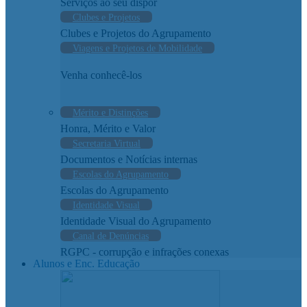
Serviços ao seu dispor
Clubes e Projetos
Clubes e Projetos do Agrupamento
Viagens e Projetos de Mobilidade
Venha conhecê-los
Mérito e Distinções
Honra, Mérito e Valor
Secretaria Virtual
Documentos e Notícias internas
Escolas do Agrupamento
Escolas do Agrupamento
Identidade Visual
Identidade Visual do Agrupamento
Canal de Denúncias
RGPC - corrupção e infrações conexas
Alunos e Enc. Educação