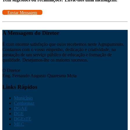
Enviar Mensagem
A Mensagem do Diretor
É com enorme satisfação que os/as recebemos neste Agrupamento.
Contamos com o vosso empenho, dedicação e criatividade, na
prestação de um serviço público de educação e formação de
qualidade. Desejamos-lhe os maiores sucessos.
O Diretor
Eng. Fernando Augusto Quaresma Mota
Links Rápidos
Município
Cenformaz
DGAE
DGE
DGEsTE
MEC