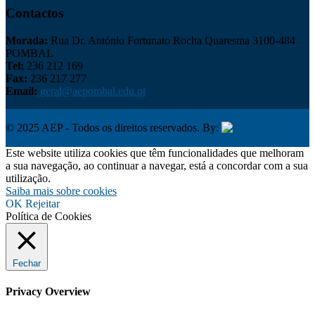
Contactos
Morada:
Rua Dr. António Fortunato Rocha Quaresma 3100-484
POMBAL
Tel:
236 212 169
Fax:
236 217 277
Email:
geral@aepombal.edu.pt
Política de Privacidade
Livro de Reclamações
© 2025 AEP - Todos os direitos reservados. By:
Belo
Digital
Este website utiliza cookies que têm funcionalidades que melhoram
a sua navegação, ao continuar a navegar, está a concordar com a sua
utilização.
Saiba mais sobre cookies
OK
Rejeitar
Política de Cookies
Fechar
Privacy Overview