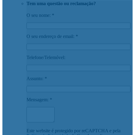
Tem uma questão ou reclamação?
O seu nome: *
O seu endereço de email: *
Telefone/Telemóvel:
Assunto: *
Mensagem: *
Este website é protegido por reCAPTCHA e pela