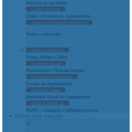
Serviços ao seu dispor
Clubes e Projetos
Clubes e Projetos do Agrupamento
Viagens e Projetos de Mobilidade
Venha conhecê-los
Mérito e Distinções
Honra, Mérito e Valor
Secretaria Virtual
Documentos e Notícias internas
Escolas do Agrupamento
Escolas do Agrupamento
Identidade Visual
Identidade Visual do Agrupamento
Canal de Denúncias
RGPC - corrupção e infrações conexas
Alunos e Enc. Educação