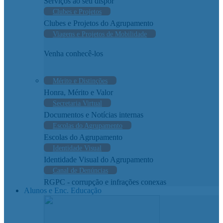
Serviços ao seu dispor
Clubes e Projetos
Clubes e Projetos do Agrupamento
Viagens e Projetos de Mobilidade
Venha conhecê-los
Mérito e Distinções
Honra, Mérito e Valor
Secretaria Virtual
Documentos e Notícias internas
Escolas do Agrupamento
Escolas do Agrupamento
Identidade Visual
Identidade Visual do Agrupamento
Canal de Denúncias
RGPC - corrupção e infrações conexas
Alunos e Enc. Educação