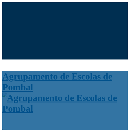
Moodle
SIGE3
eCommunity
Search
Pesquisar
for:
Agrupamento de Escolas de
Pombal