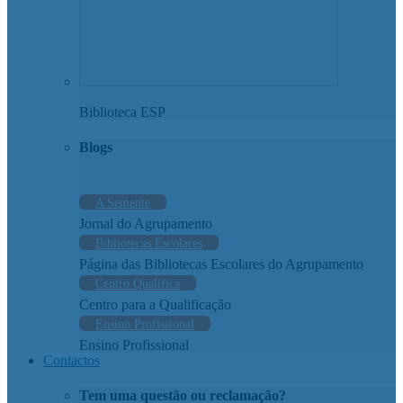
Biblioteca ESP
Blogs
A Semente
Jornal do Agrupamento
Bibliotecas Escolares
Página das Bibliotecas Escolares do Agrupamento
Centro Qualifica
Centro para a Qualificação
Ensino Profissional
Ensino Profissional
Contactos
Tem uma questão ou reclamação?