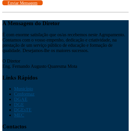
Enviar Mensagem
A Mensagem do Diretor
É com enorme satisfação que os/as recebemos neste Agrupamento.
Contamos com o vosso empenho, dedicação e criatividade, na
prestação de um serviço público de educação e formação de
qualidade. Desejamos-lhe os maiores sucessos.
O Diretor
Eng. Fernando Augusto Quaresma Mota
Links Rápidos
Município
Cenformaz
DGAE
DGE
DGEsTE
MEC
Contactos