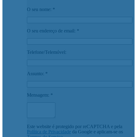
O seu nome: *
O seu endereço de email: *
Telefone/Telemóvel:
Assunto: *
Mensagem: *
Este website é protegido por reCAPTCHA e pela
Política de Privacidade
da Google e aplicam-se os
Termos de Serviço
.