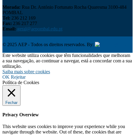
Morada:
Rua Dr. António Fortunato Rocha Quaresma 3100-484
POMBAL
Tel:
236 212 169
Fax:
236 217 277
Email:
geral@aepombal.edu.pt
Política de Privacidade
Livro de Reclamações
© 2025 AEP - Todos os direitos reservados. By:
Belo
Digital
Este website utiliza cookies que têm funcionalidades que melhoram
a sua navegação, ao continuar a navegar, está a concordar com a sua
utilização.
Saiba mais sobre cookies
OK
Rejeitar
Política de Cookies
Fechar
Privacy Overview
This website uses cookies to improve your experience while you
navigate through the website. Out of these, the cookies that are