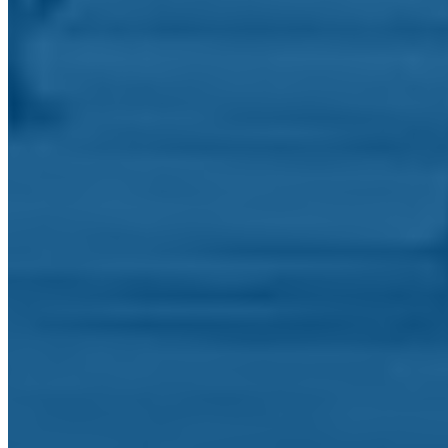
O seu endereço de email: *
Telefone/Telemóvel:
Assunto: *
Mensagem: *
Este website é protegido por reCAPTCHA e pela
Polític