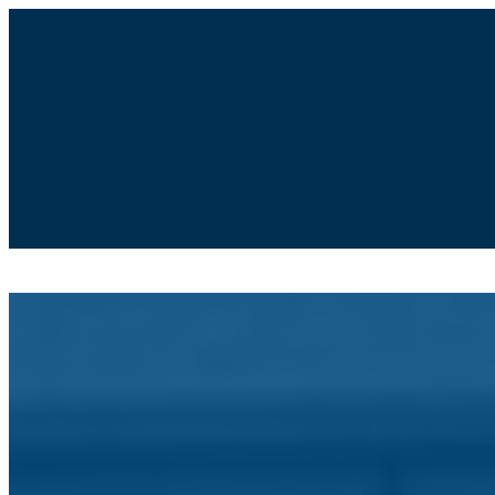
Moodle
SIGE3
eCommunity
Search for:
Agrupamento de Escolas de Po