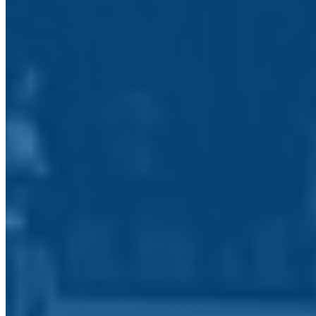
Biblioteca ESP
Blogs
A Semente
Jornal do Agrupamento
Bibliotecas Escolares
Página das Bibliotecas Escolares do Agrupamento
Centro Qualifica
Centro para a Qualificação
Ensino Profissional
Ensino Profissional
Contactos
Tem uma questão ou reclamação?
O seu nome: *