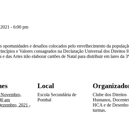
2021 - 6:00 pm
as oportunidades e desafios colocados pelo envelhecimento da população
Princípios e Valores consagrados na Declaração Universal dos Direitos 
 e das Artes irão elaborar cartões de Natal para distribuir em lares da 3
hes
Local
Organizado
 Novembro,
Escola Secundária de
Clube dos Direitos
00 am
Pombal
Humanos, Docentes
ezembro, 2021 -
HCA e de Desenho
turmas.