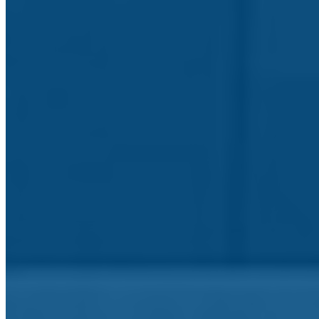
Viagens e Projetos de Mobilidade
Venha conhecê-los
Mérito e Distinções
Honra, Mérito e Valor
Secretaria Virtual
Documentos e Notícias internas
Escolas do Agrupamento
Escolas do Agrupamento
Identidade Visual
Identidade Visual do Agrupamento
Canal de Denúncias
RGPC - corrupção e infrações conexas
Alunos e Enc. Educação