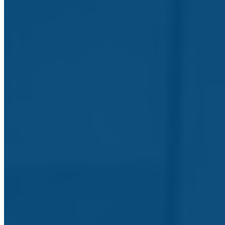
Início
Agrupamento
História
História do Agrupamento
Administração e Gestão
Documentos Orientadores
Serviços
Serviços ao seu dispor
Clubes e Projetos
Clubes e Projetos do Agrupamento