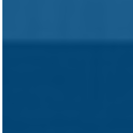
Ano Letivo
O que precisa de saber sobre o ano letivo.
Exames
Consulte a informação sobre os exames.
Associação de Pais e Encarregados de Educação
Informação a Associação de Pais e Enc. Educação.
Associação de Estudantes
Informação sobre a Associação de Estudantes.
Blogs