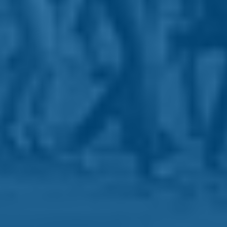
a de Privacidade
da Google e aplicam-se os
Termos de Serviço
.