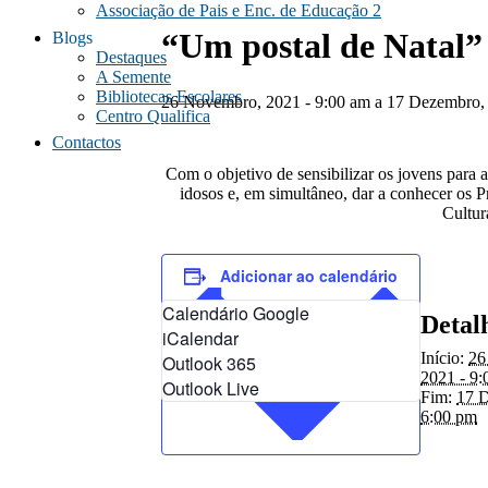
Associação de Pais e Enc. de Educação 2
“Um postal de Natal”
Blogs
Destaques
A Semente
Bibliotecas Escolares
26 Novembro, 2021 - 9:00 am
a
17 Dezembro, 
Centro Qualifica
Contactos
Com o objetivo de sensibilizar os jovens para 
idosos e, em simultâneo, dar a conhecer os 
Cultura
Adicionar ao calendário
Calendário Google
Detal
iCalendar
Início:
26
Outlook 365
2021 - 9:
Outlook Live
Fim:
17 D
6:00 pm