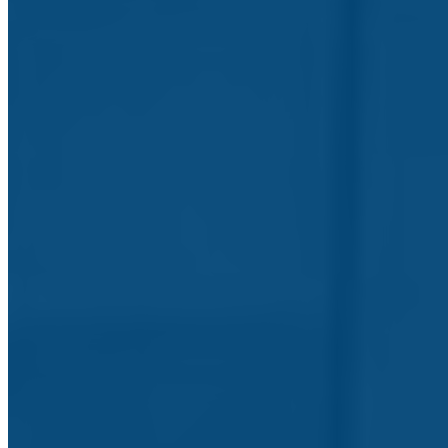
Início
Agrupamento
História
História do Agrupamento
Administração e Gestão
Documentos Orientadores
Serviços
Serviços ao seu dispor
Clubes e Projetos
Clubes e Projetos do Agrupamento