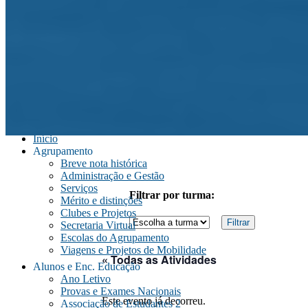
Início
Agrupamento
Breve nota histórica
Administração e Gestão
Serviços
Filtrar por turma:
Mérito e distinções
Clubes e Projetos
Secretaria Virtual
Escolas do Agrupamento
Viagens e Projetos de Mobilidade
« Todas as Atividades
Alunos e Enc. Educação
Ano Letivo
Provas e Exames Nacionais
Este evento já decorreu.
Associação de Estudantes 2