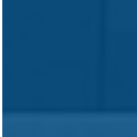
Viagens e Projetos de Mobilidade
Venha conhecê-los
Mérito e Distinções
Honra, Mérito e Valor
Secretaria Virtual
Documentos e Notícias internas
Escolas do Agrupamento
Escolas do Agrupamento
Identidade Visual
Identidade Visual do Agrupamento
Canal de Denúncias
RGPC - corrupção e infrações conexas
Alunos e Enc. Educação