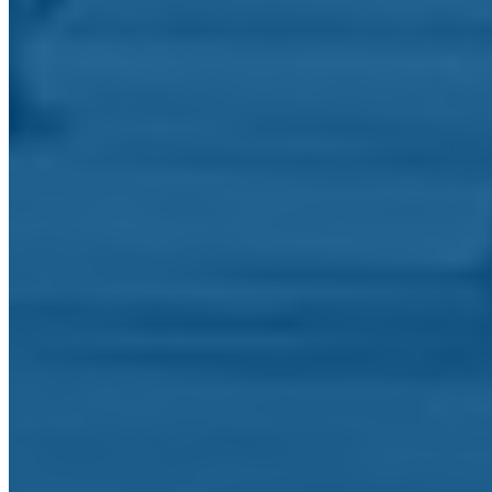
O seu endereço de email: *
Telefone/Telemóvel:
Assunto: *
Mensagem: *
Este website é protegido por reCAPTCHA e pela
Polític