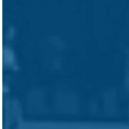
Biblioteca ESP
Blogs
A Semente
Jornal do Agrupamento
Bibliotecas Escolares
Página das Bibliotecas Escolares do Agrupamento
Centro Qualifica
Centro para a Qualificação
Ensino Profissional
Ensino Profissional
Contactos
Tem uma questão ou reclamação?
O seu nome: *