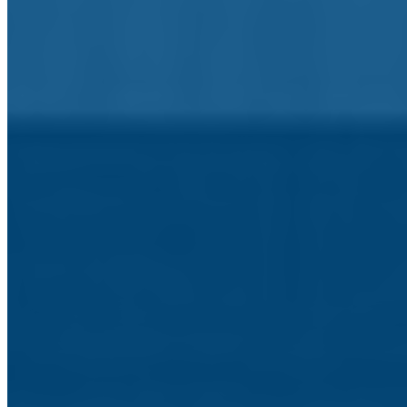
Ano Letivo
O que precisa de saber sobre o ano letivo.
Exames
Consulte a informação sobre os exames.
Associação de Pais e Encarregados de Educação
Informação a Associação de Pais e Enc. Educação.
Associação de Estudantes
Informação sobre a Associação de Estudantes.
Blogs