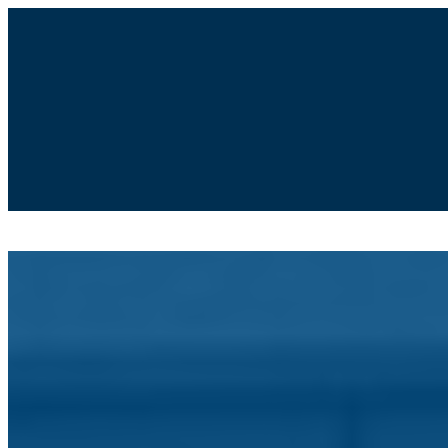
Moodle
SIGE3
eCommunity
Search
for:
Agrupamento de Escolas de Po