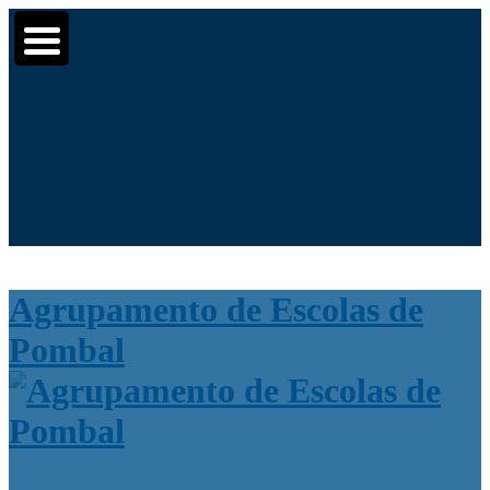
Moodle
SIGE3
eCommunity
▼
▼
Search for:
▼
Agrupamento de Escolas de
Pombal