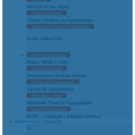
Serviços ao seu dispor
Clubes e Projetos
Clubes e Projetos do Agrupamento
Viagens e Projetos de Mobilidade
Venha conhecê-los
Mérito e Distinções
Honra, Mérito e Valor
Secretaria Virtual
Documentos e Notícias internas
Escolas do Agrupamento
Escolas do Agrupamento
Identidade Visual
Identidade Visual do Agrupamento
Canal de Denúncias
RGPC - corrupção e infrações conexas
Alunos e Enc. Educação