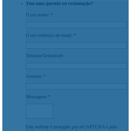
Tem uma questão ou reclamação?
O seu nome: *
O seu endereço de email: *
Telefone/Telemóvel:
Assunto: *
Mensagem: *
Este website é protegido por reCAPTCHA e pela