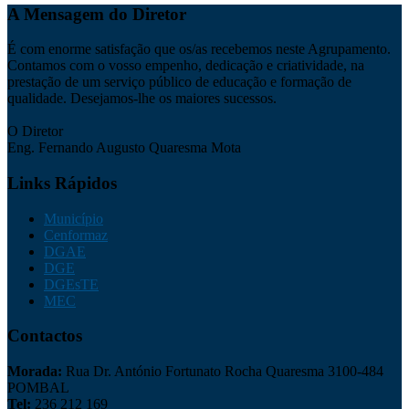
A Mensagem do Diretor
É com enorme satisfação que os/as recebemos neste Agrupamento.
Contamos com o vosso empenho, dedicação e criatividade, na
prestação de um serviço público de educação e formação de
qualidade. Desejamos-lhe os maiores sucessos.
O Diretor
Eng. Fernando Augusto Quaresma Mota
Links Rápidos
Município
Cenformaz
DGAE
DGE
DGEsTE
MEC
Contactos
Morada:
Rua Dr. António Fortunato Rocha Quaresma 3100-484
POMBAL
Tel:
236 212 169