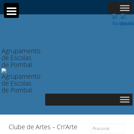
Searc
for:
Agrupamento
de Escolas
de Pombal
Clube de Artes – Cri’Arte
Search