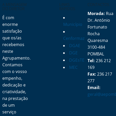
A MENSAGEM
LINKS
CONTACTOS
DO DIRETOR
RÁPIDOS
Morada:
Rua
É com
Dr. António
enorme
Município
Fortunato
satisfação
Rocha
que os/as
Cenformaz
Quaresma
recebemos
DGAE
3100-484
neste
DGE
POMBAL
Agrupamento.
DGEsTE
Tel:
236 212
Contamos
MEC
169
com o vosso
Fax:
236 217
empenho,
277
dedicação e
Email:
criatividade,
geral@aepomb
na prestação
de um
serviço