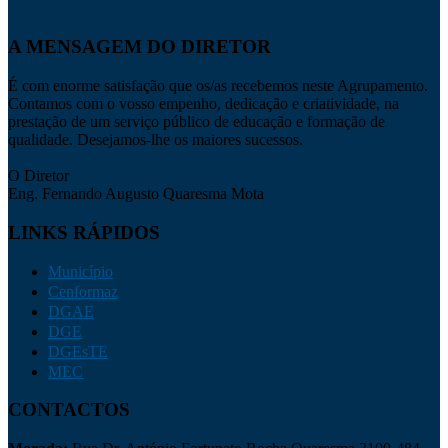
A MENSAGEM DO DIRETOR
É com enorme satisfação que os/as recebemos neste Agrupamento.
Contamos com o vosso empenho, dedicação e criatividade, na
prestação de um serviço público de educação e formação de
qualidade. Desejamos-lhe os maiores sucessos.
O Diretor
Eng. Fernando Augusto Quaresma Mota
LINKS RÁPIDOS
Município
Cenformaz
DGAE
DGE
DGEsTE
MEC
CONTACTOS