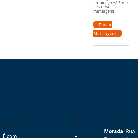
reclamações? Envie-
nos uma
mensagem!
Enviar
Mensagem
A MENSAGEM
LINKS
CONTACTOS
DO DIRETOR
RÁPIDOS
Morada:
Rua
É com