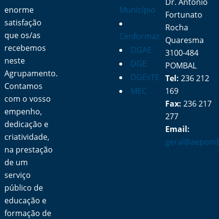
Dr. António
enorme
Município
Fortunato
satisfação
Rocha
que os/as
Cenformaz
Quaresma
recebemos
DGAE
3100-484
neste
DGE
POMBAL
Agrupamento.
DGEsTE
Tel:
236 212
Contamos
MEC
169
com o vosso
Fax:
236 217
empenho,
277
dedicação e
Email:
criatividade,
geral@aepomb
na prestação
de um
serviço
público de
educação e
formação de