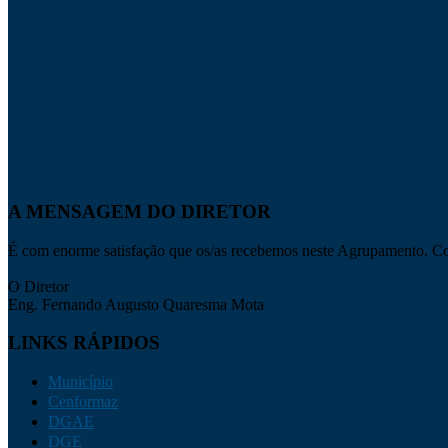
A MENSAGEM DO DIRETOR
É com enorme satisfação que os/as recebemos neste Agrupamento. Con
O Diretor
Eng. Fernando Augusto Quaresma Mota
LINKS RÁPIDOS
Município
Cenformaz
DGAE
DGE