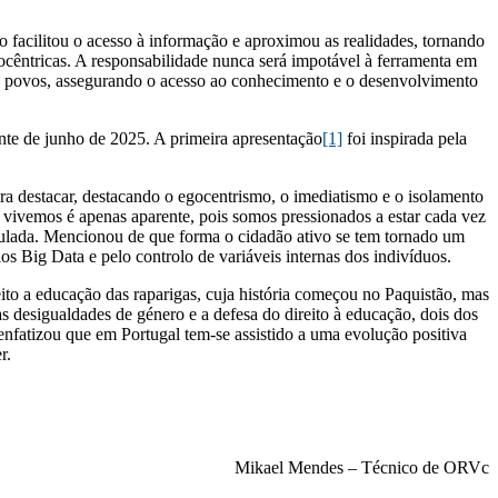
o facilitou o acesso à informação e aproximou as realidades, tornando
ocêntricas. A responsabilidade nunca será impotável à ferramenta em
os povos, assegurando o acesso ao conhecimento e o desenvolvimento
inte de junho de 2025. A primeira apresentação
[1]
foi inspirada pela
ra destacar, destacando o egocentrismo, o imediatismo e o isolamento
 vivemos é apenas aparente, pois somos pressionados a estar cada vez
ipulada. Mencionou de que forma o cidadão ativo se tem tornado um
 Big Data e pelo controlo de variáveis internas dos indivíduos.
ito a educação das raparigas, cuja história começou no Paquistão, mas
desigualdades de género e a defesa do direito à educação, dois dos
nfatizou que em Portugal tem-se assistido a uma evolução positiva
r.
Mikael Mendes – Técnico de ORVc