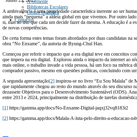
Junho 23, 2025
A Semente
Bibliotecas Escolares
A ambivalência é uma propriedade característica inerente ao ser human
Centro Qualifica
ainda mais “pequena” a aldeia global em que vivemos. Por outro lado 
Contactos
si, mas ao uso que cada um decide fazer da mesma. A educação é a es
de novas competências.
De certa forma estes temas foram abordados por duas candidatas na ses
obra “No Enxame”, da autoria de Byung-Chul Han.
Começou por referir o impacto que a era digital teve em conceitos c
que impera na era digital. Explorou ainda o impacto da internet ao n
mais online, o trabalho invade a vida pessoa, há um foco na métrica 
comprador passivo, mesmo em questões políticas, concluindo com uma 
A segunda apresentação
[2]
inspirou-se no livro “Eu Sou Malala” de Ma
que rapidamente chegou ao resto do mundo através do seu discurso na
dezassete Objetivos para o Desenvolvimento Sustentável (ODS). Anali
entre 2013 e 2024, principalmente na distribuição de tarefas doméstic
[1]
https://gamma.app/docs/No-Enxame-Digital-jaqxj32vq8183t2
[2]
https://gamma.app/docs/Malala-A-luta-pelo-direito-a-educacao-n