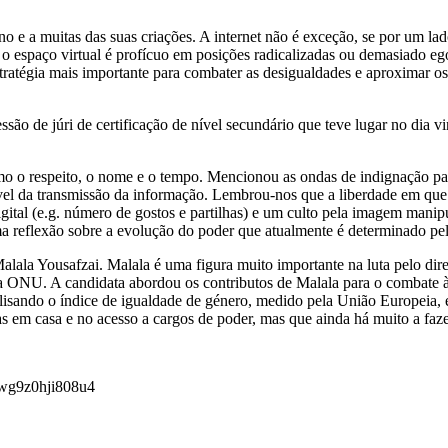
o e a muitas das suas criações. A internet não é exceção, se por um lad
o espaço virtual é profícuo em posições radicalizadas ou demasiado eg
tratégia mais importante para combater as desigualdades e aproximar 
são de júri de certificação de nível secundário que teve lugar no dia v
omo o respeito, o nome e o tempo. Mencionou as ondas de indignação pa
ível da transmissão da informação. Lembrou-nos que a liberdade em que
digital (e.g. número de gostos e partilhas) e um culto pela imagem man
reflexão sobre a evolução do poder que atualmente é determinado pelos
lala Yousafzai. Malala é uma figura muito importante na luta pelo dire
 ONU. A candidata abordou os contributos de Malala para o combate às 
sando o índice de igualdade de género, medido pela União Europeia, e
as em casa e no acesso a cargos de poder, mas que ainda há muito a faze
4wg9z0hji808u4