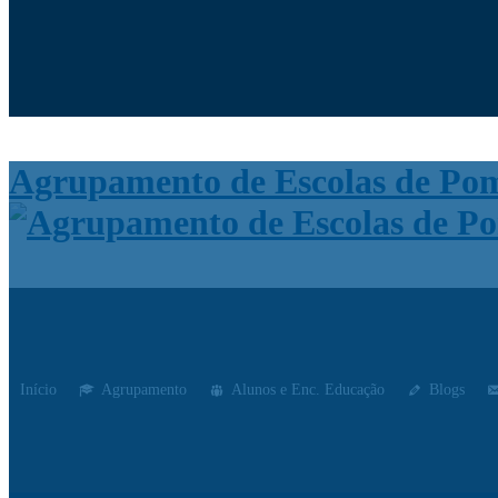
Moodle
SIGE3
eCommunity
Agrupamento de Escolas de Po
Início
Agrupamento
Alunos e Enc. Educação
Blogs