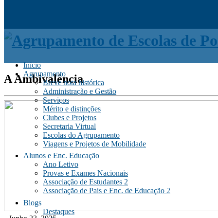
Início
Agrupamento
A Ambivalência
Breve nota histórica
Administração e Gestão
Serviços
Mérito e distinções
Clubes e Projetos
Secretaria Virtual
Escolas do Agrupamento
Viagens e Projetos de Mobilidade
Alunos e Enc. Educação
Ano Letivo
Provas e Exames Nacionais
Associação de Estudantes 2
Associação de Pais e Enc. de Educação 2
Blogs
Destaques