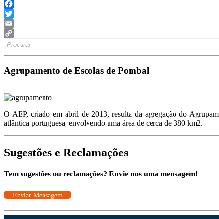
Facebook
Twitter
Email
Search
Copy
for:
Link
Agrupamento de Escolas de Pombal
O AEP, criado em abril de 2013, resulta da agregação do Agrupam
atlântica portuguesa, envolvendo uma área de cerca de 380 km2.
Sugestões e Reclamações
Tem sugestões ou reclamações? Envie-nos uma mensagem!
Enviar Mensagem