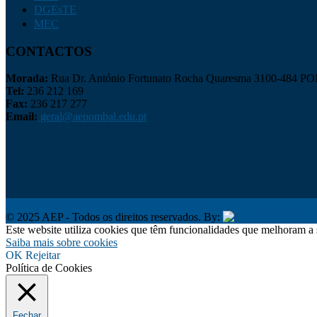
DGEsTE
MEC
CONTACTOS
Morada:
Rua Dr. António Fortunato Rocha Quaresma 3100-484 
Tel:
236 212 169
Fax:
236 217 277
Email:
geral@aepombal.edu.pt
Política de Privacidade
Livro de Reclamações
© 2025 AEP - Todos os direitos reservados. By:
Belo D
Este website utiliza cookies que têm funcionalidades que melhoram a 
Saiba mais sobre cookies
OK
Rejeitar
Política de Cookies
Fechar