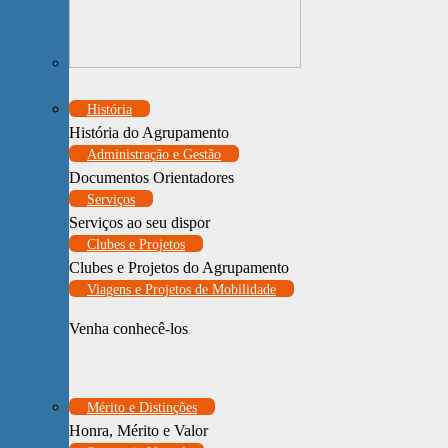
História
História do Agrupamento
Administração e Gestão
Documentos Orientadores
Serviços
Serviços ao seu dispor
Clubes e Projetos
Clubes e Projetos do Agrupamento
Viagens e Projetos de Mobilidade
Venha conhecê-los
Mérito e Distinções
Honra, Mérito e Valor