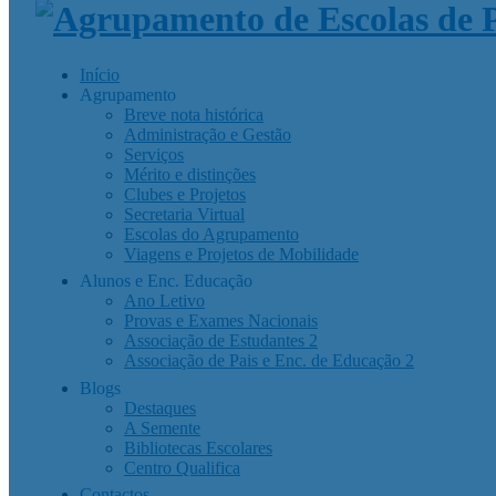
Início
Agrupamento
Breve nota histórica
Administração e Gestão
Serviços
Mérito e distinções
Clubes e Projetos
Secretaria Virtual
Escolas do Agrupamento
Viagens e Projetos de Mobilidade
Alunos e Enc. Educação
Ano Letivo
Provas e Exames Nacionais
Associação de Estudantes 2
Associação de Pais e Enc. de Educação 2
Blogs
Destaques
A Semente
Bibliotecas Escolares
Centro Qualifica
Contactos