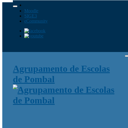
Moodle
SIGE3
eCommunity
Agrupamento de Escolas
de Pombal