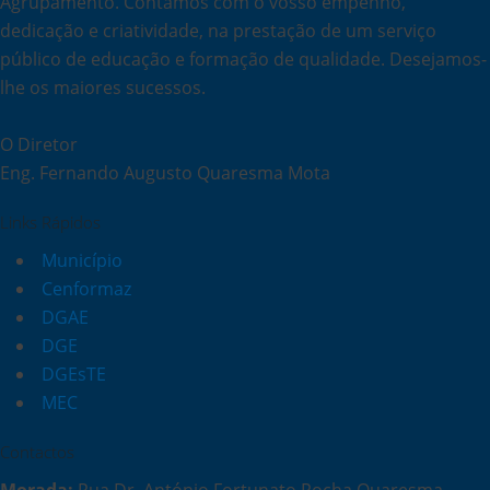
Agrupamento. Contamos com o vosso empenho,
dedicação e criatividade, na prestação de um serviço
público de educação e formação de qualidade. Desejamos-
lhe os maiores sucessos.
O Diretor
Eng. Fernando Augusto Quaresma Mota
Links Rápidos
Município
Cenformaz
DGAE
DGE
DGEsTE
MEC
Contactos
Morada:
Rua Dr. António Fortunato Rocha Quaresma