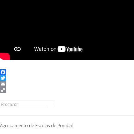
Facebook
Twitter
Email
Copy
Link
Search
for:
Agrupamento de Escolas de Pombal