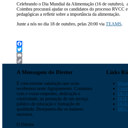
Celebrando o Dia Mundial da Alimentação (16 de outubro), a
Coimbra procurará ajudar os candidatos do processo RVCC e
pedagógicas a refletir sobre a importância da alimentação.
Junte a nós no dia 18 de outubro, pelas 20:00 via
TEAMS
.
Facebook
Twitter
Email
Copy
A Mensagem do Diretor
Links Rá
Link
É com enorme satisfação que os/as
Munic
recebemos neste Agrupamento. Contamos
Cenf
com o vosso empenho, dedicação e
DGA
criatividade, na prestação de um serviço
DGE
público de educação e formação de
DGE
qualidade. Desejamos-lhe os maiores
MEC
sucessos.
O Diretor