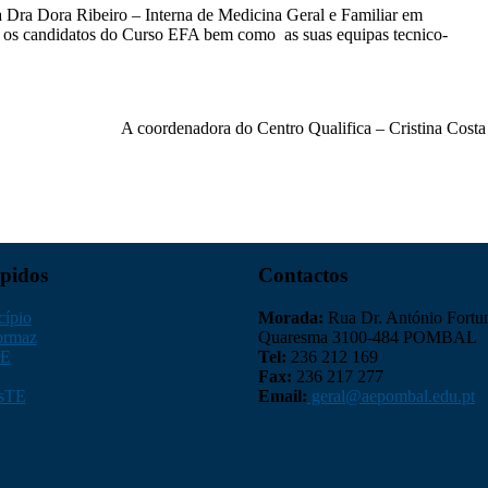
 Dra Dora Ribeiro – Interna de Medicina Geral e Familiar em
 os candidatos do Curso EFA bem como as suas equipas tecnico-
A coordenadora do Centro Qualifica – Cristina Costa
pidos
Contactos
ípio
Morada:
Rua Dr. António Fortu
ormaz
Quaresma 3100-484 POMBAL
E
Tel:
236 212 169
Fax:
236 217 277
sTE
Email:
geral@aepombal.edu.pt