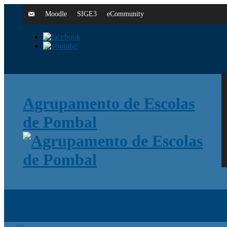
Moodle
SIGE3
eCommunity
Agrupamento de Escolas
de Pombal