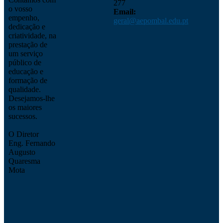
277
o vosso
Email:
empenho,
geral@aepombal.edu.pt
dedicação e
criatividade, na
prestação de
um serviço
público de
educação e
formação de
qualidade.
Desejamos-lhe
os maiores
sucessos.
O Diretor
Eng. Fernando
Augusto
Quaresma
Mota