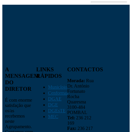
A
LINKS
CONTACTOS
MENSAGEM
RÁPIDOS
Morada:
Rua
DO
Dr. António
Município
DIRETOR
Fortunato
Cenformaz
Rocha
DGAE
É com enorme
Quaresma
DGE
satisfação que
3100-484
os/as
DGEsTE
POMBAL
recebemos
MEC
Tel:
236 212
neste
169
Agrupamento.
Fax:
236 217
Contamos com