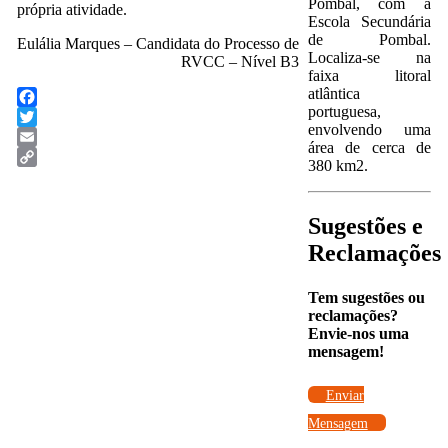
Pombal, com a
própria atividade.
Escola Secundária
de Pombal.
Eulália Marques – Candidata do Processo de
Localiza-se na
RVCC – Nível B3
faixa litoral
atlântica
portuguesa,
Facebook
envolvendo uma
Twitter
área de cerca de
Email
380 km2.
Copy
Link
Sugestões e
Reclamações
Tem sugestões ou
reclamações?
Envie-nos uma
mensagem!
Enviar
Mensagem