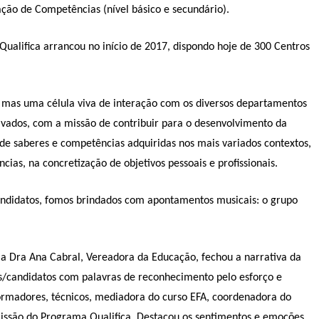
ção de Competências (nível básico e secundário).
ualifica arrancou no início de 2017, dispondo hoje de 300 Centros
mas uma célula viva de interação com os diversos departamentos
ivados, com a missão de contribuir para o desenvolvimento da
 de saberes e competências adquiridas nos mais variados contextos,
s, na concretização de objetivos pessoais e profissionais.
andidatos, fomos brindados com apontamentos musicais: o grupo
a Dra Ana Cabral, Vereadora da Educação, fechou a narrativa da
s/candidatos com palavras de reconhecimento pelo esforço e
formadores, técnicos, mediadora do curso EFA, coordenadora do
issão do Programa Qualifica. Destacou os sentimentos e emoções