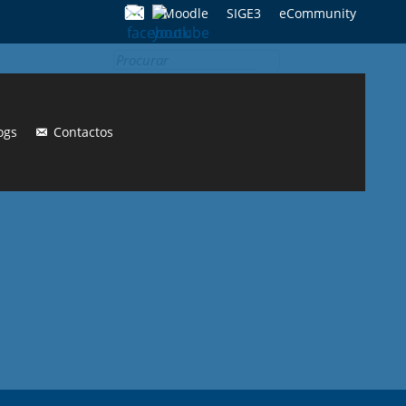
Moodle
SIGE3
eCommunity
Search
for:
ogs
Contactos