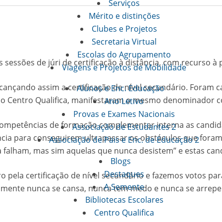
Serviços
Mérito e distinções
Clubes e Projetos
Secretaria Virtual
Escolas do Agrupamento
 sessões de júri de certificação à distância, com recurso à
Viagens e Projetos de Mobilidade
lcançando assim a certificação de nível secundário. Foram c
Alunos e Enc. Educação
o Centro Qualifica, manifestaram o mesmo denominador co
Ano Letivo
Provas e Exames Nacionais
competências de formação complementar interna as candid
Associação de Estudantes 2
liência para conseguirem ultrapassar os obstáculos que f
Associação de Pais e Enc. de Educação 2
a falham, mas sim aquelas que nunca desistem” e estas can
Blogs
Destaques
iro pela certificação de nível secundário e fazemos votos p
A Semente
e a mente nunca se cansa, nunca tem medo e nunca se arrepe
Bibliotecas Escolares
Centro Qualifica