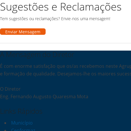
Sugestões e Reclamações
Tem sugestões ou reclamações? Envie-nos uma mensagem!
Enviar Mensagem
A Mensagem do Diretor
É com enorme satisfação que os/as recebemos neste Agrup
e formação de qualidade. Desejamos-lhe os maiores suces
O Diretor
Eng. Fernando Augusto Quaresma Mota
Links Rápidos
Município
Cenformaz