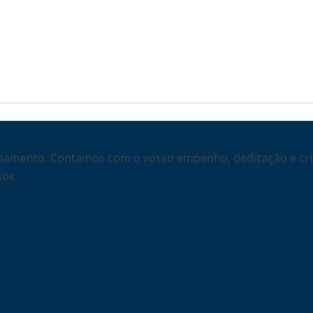
amento. Contamos com o vosso empenho, dedicação e criat
sos.