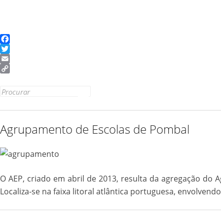
Facebook
Twitter
Email
Copy
Link
Search
for:
Agrupamento de Escolas de Pombal
O AEP, criado em abril de 2013, resulta da agregação d
Localiza-se na faixa litoral atlântica portuguesa, envolven