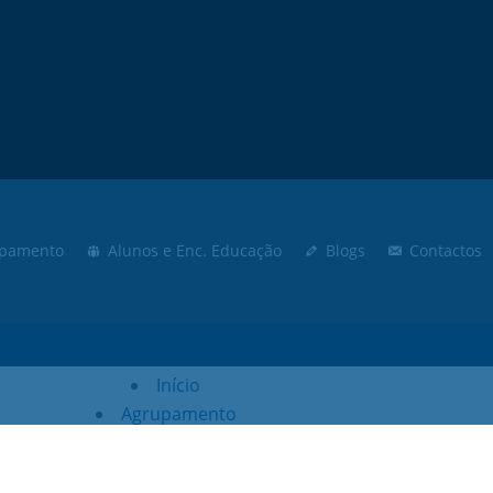
Moodle
SIGE3
eCommunity
Search
for:
pamento
Alunos e Enc. Educação
Blogs
Contactos
Início
Agrupamento