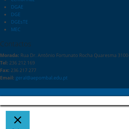
DGAE
DGE
DGEsTE
MEC
Contactos
Morada:
Rua Dr. António Fortunato Rocha Quaresma 310
Tel:
236 212 169
Fax:
236 217 277
Email:
geral@aepombal.edu.pt
Política de Privacidade
Livro de Reclamações