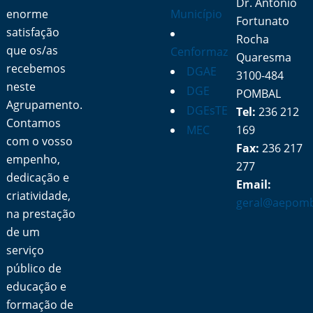
Dr. António
enorme
Município
Fortunato
satisfação
Rocha
que os/as
Cenformaz
Quaresma
recebemos
DGAE
3100-484
neste
DGE
POMBAL
Agrupamento.
DGEsTE
Tel:
236 212
Contamos
MEC
169
com o vosso
Fax:
236 217
empenho,
277
dedicação e
Email:
criatividade,
geral@aepomb
na prestação
de um
serviço
público de
educação e
formação de