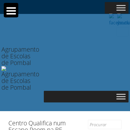
Searc
for:
Agrupamento
de Escolas
de Pombal
Centro Qualifica num
Search
Escape Room na BE