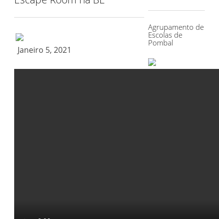
for:
Agrupamento de
Escolas de
Pombal
Janeiro 5, 2021
O AEP, criado
em abril de
2013, resulta
da agregação
do
Agrupamento
de Escolas de
Pombal,
anterior
Agrupamento