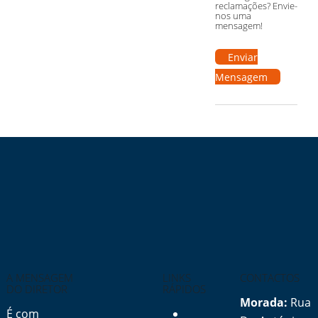
reclamações? Envie-
nos uma
mensagem!
Enviar
Mensagem
A MENSAGEM
LINKS
CONTACTOS
DO DIRETOR
RÁPIDOS
Morada:
Rua
É com