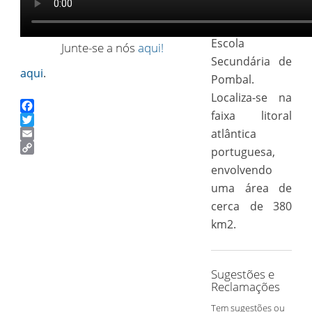
Marquês de
Pombal, com a
Escola
Junte-se a nós
aqui!
Secundária de
aqui
.
Pombal.
Localiza-se na
faixa litoral
Facebook
Twitter
atlântica
Email
portuguesa,
Copy
envolvendo
Link
uma área de
cerca de 380
km2.
Sugestões e
Reclamações
Tem sugestões ou