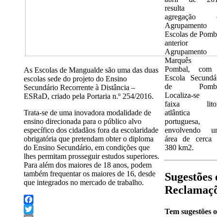
resulta 
agregação 
Agrupamento 
Escolas de Pomb
anterior
Agrupamento
Marquês 
Pombal, com
As Escolas de Mangualde são uma das duas
Escola Secundá
escolas sede do projeto do Ensino
de Pomba
Secundário Recorrente à Distância –
Localiza-se 
ESRaD, criado pela Portaria n.º 254/2016.
faixa litor
Trata-se de uma inovadora modalidade de
atlântica
ensino direcionada para o público alvo
portuguesa,
específico dos cidadãos fora da escolaridade
envolvendo u
obrigatória que pretendam obter o diploma
área de cerca 
do Ensino Secundário, em condições que
380 km2.
lhes permitam prosseguir estudos superiores.
Para além dos maiores de 18 anos, podem
também frequentar os maiores de 16, desde
Sugestões 
que integrados no mercado de trabalho.
Reclamaç
Facebook
Tem sugestões 