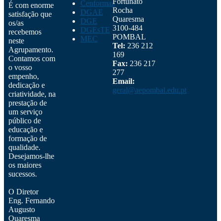
Fortunato
Cenformaz
É com enorme
Rocha
DGAE
satisfação que
Quaresma
DGE
os/as
3100-484
DGEsTE
recebemos
POMBAL
MEC
neste
Tel:
236 212
Agrupamento.
169
Contamos com
Fax:
236 217
o vosso
277
empenho,
Email:
dedicação e
geral@aepombal.edu.pt
criatividade, na
prestação de
um serviço
público de
educação e
formação de
qualidade.
Desejamos-lhe
os maiores
sucessos.
O Diretor
Eng. Fernando
Augusto
Quaresma