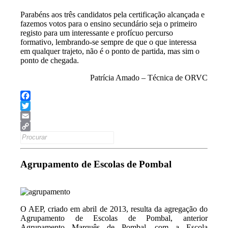
Parabéns aos três candidatos pela certificação alcançada e
fazemos votos para o ensino secundário seja o primeiro
registo para um interessante e profícuo percurso
formativo, lembrando-se sempre de que o que interessa
em qualquer trajeto, não é o ponto de partida, mas sim o
ponto de chegada.
Patrícia Amado – Técnica de ORVC
Facebook
Twitter
Email
Search
Copy
for:
Link
Agrupamento de Escolas de Pombal
O AEP, criado em abril de 2013, resulta da agregação do
Agrupamento de Escolas de Pombal, anterior
Agrupamento Marquês de Pombal, com a Escola