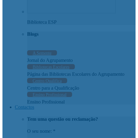
Biblioteca ESP
Blogs
A Semente
Jornal do Agrupamento
Bibliotecas Escolares
Página das Bibliotecas Escolares do Agrupamento
Centro Qualifica
Centro para a Qualificação
Ensino Profissional
Ensino Profissional
Contactos
Tem uma questão ou reclamação?
O seu nome: *