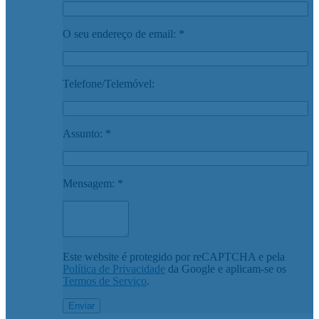
O seu endereço de email: *
Telefone/Telemóvel:
Assunto: *
Mensagem: *
Este website é protegido por reCAPTCHA e pela
Política de Privacidade
da Google e aplicam-se os
Termos de Serviço
.