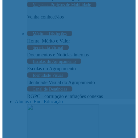
Viagens e Projetos de Mobilidade
Venha conhecê-los
Mérito e Distinções
Honra, Mérito e Valor
Secretaria Virtual
Documentos e Notícias internas
Escolas do Agrupamento
Escolas do Agrupamento
Identidade Visual
Identidade Visual do Agrupamento
Canal de Denúncias
RGPC - corrupção e infrações conexas
Alunos e Enc. Educação