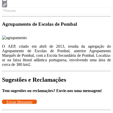
Email
Search
Copy
for:
Link
Agrupamento de Escolas de Pombal
O AEP, criado em abril de 2013, resulta da agregação do
Agrupamento de Escolas de Pombal, anterior Agrupamento
Marquês de Pombal, com a Escola Secundária de Pombal. Localiza-
se na faixa litoral atlântica portuguesa, envolvendo uma área de
cerca de 380 km2.
Sugestões e Reclamações
Tem sugestões ou reclamações? Envie-nos uma mensagem!
Enviar Mensagem