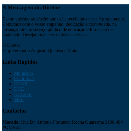
A Mensagem do Diretor
É com enorme satisfação que os/as recebemos neste Agrupamento.
Contamos com o vosso empenho, dedicação e criatividade, na
prestação de um serviço público de educação e formação de
qualidade. Desejamos-lhe os maiores sucessos.
O Diretor
Eng. Fernando Augusto Quaresma Mota
Links Rápidos
Município
Cenformaz
DGAE
DGE
DGEsTE
MEC
Contactos
Morada:
Rua Dr. António Fortunato Rocha Quaresma 3100-484
POMBAL