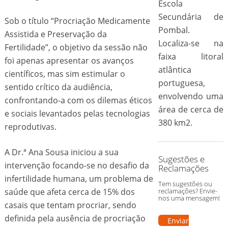
Escola
Secundária de
Sob o título “Procriação Medicamente
Pombal.
Assistida e Preservação da
Localiza-se na
Fertilidade”, o objetivo da sessão não
faixa litoral
foi apenas apresentar os avanços
atlântica
científicos, mas sim estimular o
portuguesa,
sentido crítico da audiência,
envolvendo uma
confrontando-a com os dilemas éticos
área de cerca de
e sociais levantados pelas tecnologias
380 km2.
reprodutivas.
A Dr.ª Ana Sousa iniciou a sua
Sugestões e
intervenção focando-se no desafio da
Reclamações
infertilidade humana, um problema de
Tem sugestões ou
saúde que afeta cerca de 15% dos
reclamações? Envie-
nos uma mensagem!
casais que tentam procriar, sendo
definida pela ausência de procriação
Enviar