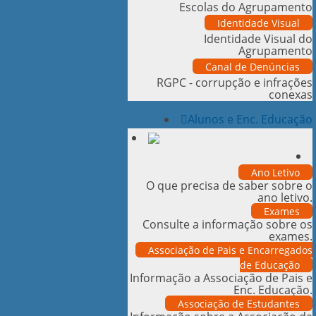
Escolas do Agrupamento
Identidade Visual
Identidade Visual do
Agrupamento
Canal de Denúncias
RGPC - corrupção e infrações
conexas
Alunos e Enc. Educação
Ano Letivo
O que precisa de saber sobre o
ano letivo.
Exames
Consulte a informação sobre os
exames.
Associação de Pais e Encarregados
de Educação
Informação a Associação de Pais e
Enc. Educação.
Associação de Estudantes