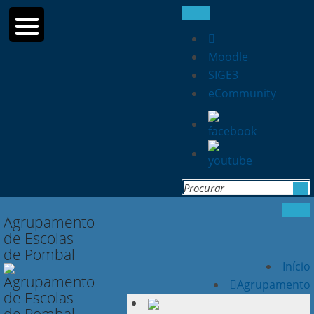
Moodle
SIGE3
eCommunity
Search
for:
Agrupamento
de Escolas
de Pombal
Início
Agrupamento