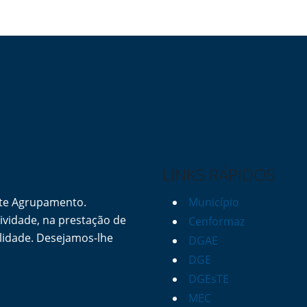
LINKS RÁPIDOS
ste Agrupamento.
Município
vidade, na prestação de
Cenformaz
lidade. Desejamos-lhe
DGAE
DGE
DGEsTE
MEC