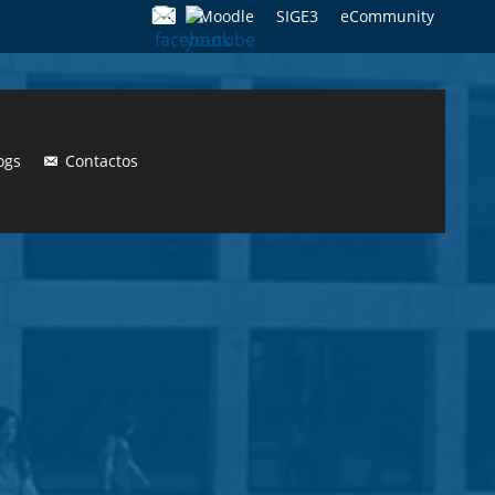
Moodle
SIGE3
eCommunity
Search
for:
ogs
Contactos