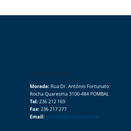
CONTACTOS
Morada:
Rua Dr. António Fortunato
Rocha Quaresma 3100-484 POMBAL
Tel:
236 212 169
Fax:
236 217 277
Email:
geral@aepombal.edu.pt