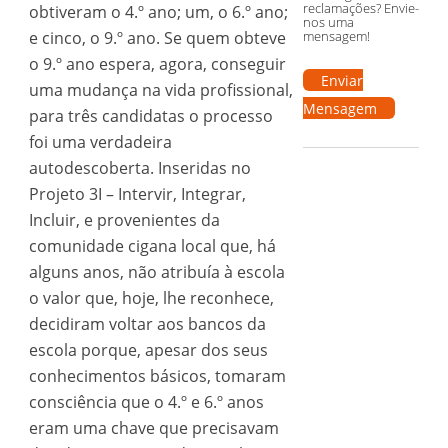
reclamações? Envie-
obtiveram o 4.º ano; um, o 6.º ano;
nos uma
e cinco, o 9.º ano. Se quem obteve
mensagem!
o 9.º ano espera, agora, conseguir
Enviar
uma mudança na vida profissional,
Mensagem
para três candidatas o processo
foi uma verdadeira
autodescoberta. Inseridas no
Projeto 3I – Intervir, Integrar,
Incluir, e provenientes da
comunidade cigana local que, há
alguns anos, não atribuía à escola
o valor que, hoje, lhe reconhece,
decidiram voltar aos bancos da
escola porque, apesar dos seus
conhecimentos básicos, tomaram
consciência que o 4.º e 6.º anos
eram uma chave que precisavam