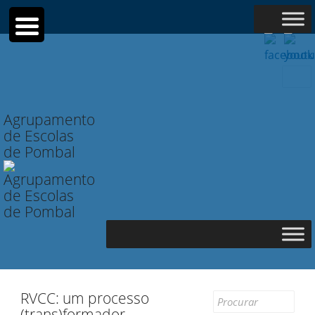
Searc
for:
Agrupamento
de Escolas
de Pombal
RVCC: um processo
Search
(trans)formador