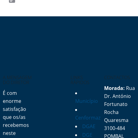
Copy
Link
A MENSAGEM
LINKS
CONTACTOS
DO DIRETOR
RÁPIDOS
Morada:
Rua
É com
Dr. António
enorme
Município
Fortunato
satisfação
Rocha
que os/as
Cenformaz
Quaresma
recebemos
DGAE
3100-484
neste
DGE
POMBAL