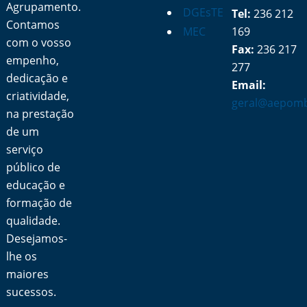
Agrupamento.
DGEsTE
Tel:
236 212
Contamos
MEC
169
com o vosso
Fax:
236 217
empenho,
277
dedicação e
Email:
criatividade,
geral@aepomb
na prestação
de um
serviço
público de
educação e
formação de
qualidade.
Desejamos-
lhe os
maiores
sucessos.