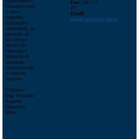
Agrupamento.
Fax:
236 217
Contamos com
277
o vosso
Email:
empenho,
geral@aepombal.edu.pt
dedicação e
criatividade, na
prestação de
um serviço
público de
educação e
formação de
qualidade.
Desejamos-lhe
os maiores
sucessos.
O Diretor
Eng. Fernando
Augusto
Quaresma
Mota