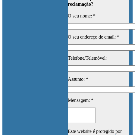
reclamação?
O seu nome: *
O seu endereço de email: *
Telefone/Telemóvel:
Assunto: *
Mensagem: *
Este website é protegido por