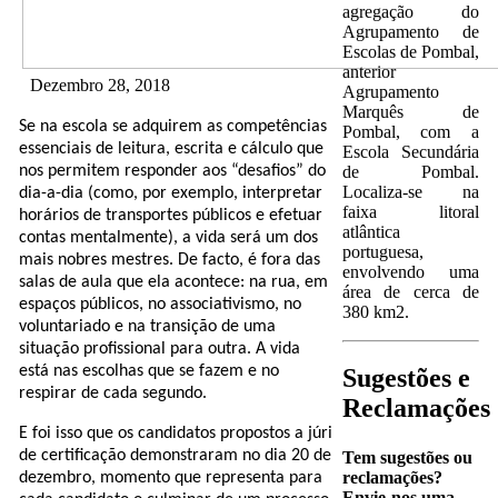
agregação do
Agrupamento de
Escolas de Pombal,
anterior
Dezembro 28, 2018
Agrupamento
Marquês de
Se na escola se adquirem as competências
Pombal, com a
essenciais de leitura, escrita e cálculo que
Escola Secundária
de Pombal.
nos permitem responder aos “desafios” do
Localiza-se na
dia-a-dia (como, por exemplo, interpretar
faixa litoral
horários de transportes públicos e efetuar
atlântica
contas mentalmente), a vida será um dos
portuguesa,
mais nobres mestres. De facto, é fora das
envolvendo uma
salas de aula que ela acontece: na rua, em
área de cerca de
espaços públicos, no associativismo, no
380 km2.
voluntariado e na transição de uma
situação profissional para outra. A vida
está nas escolhas que se fazem e no
Sugestões e
respirar de cada segundo.
Reclamações
E foi isso que os candidatos propostos a júri
de certificação demonstraram no dia 20 de
Tem sugestões ou
reclamações?
dezembro, momento que representa para
Envie-nos uma