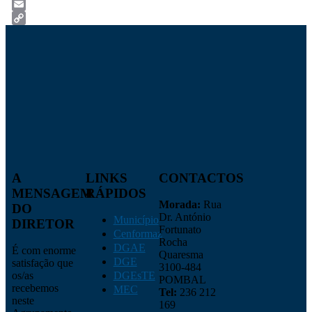
Twitter
Email
Copy
Link
A
LINKS
CONTACTOS
MENSAGEM
RÁPIDOS
Morada:
Rua
DO
Dr. António
Município
DIRETOR
Fortunato
Cenformaz
Rocha
DGAE
É com enorme
Quaresma
DGE
satisfação que
3100-484
os/as
DGEsTE
POMBAL
recebemos
MEC
Tel:
236 212
neste
169