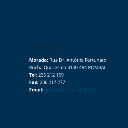
CONTACTOS
Morada:
Rua Dr. António Fortunato
Rocha Quaresma 3100-484 POMBAL
Tel:
236 212 169
Fax:
236 217 277
Email:
geral@aepombal.edu.pt