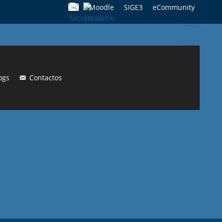
Moodle
SIGE3
eCommunity
Search
for:
ogs
Contactos