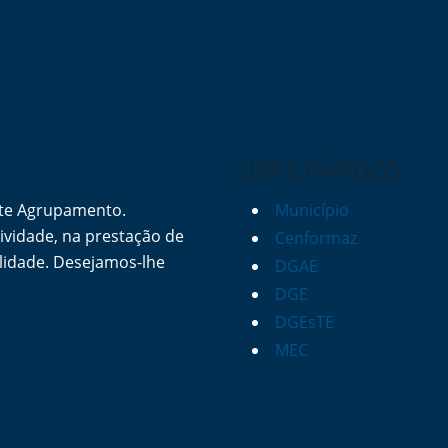
LINKS RÁPIDOS
ste Agrupamento.
Município
vidade, na prestação de
Cenformaz
lidade. Desejamos-lhe
DGAE
DGE
DGEsTE
MEC