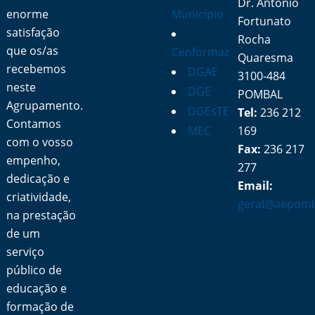
Dr. António
enorme
Município
Fortunato
satisfação
Rocha
que os/as
Cenformaz
Quaresma
recebemos
DGAE
3100-484
neste
DGE
POMBAL
Agrupamento.
DGEsTE
Tel:
236 212
Contamos
MEC
169
com o vosso
Fax:
236 217
empenho,
277
dedicação e
Email:
criatividade,
geral@aepomb
na prestação
de um
serviço
público de
educação e
formação de