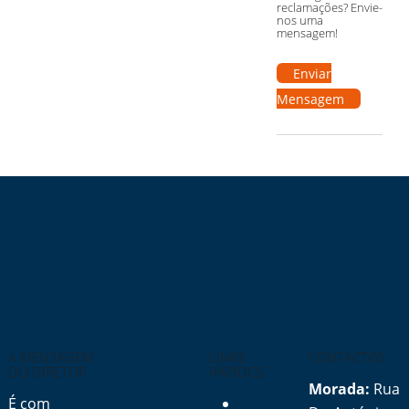
reclamações? Envie-
nos uma
mensagem!
Enviar
Mensagem
A MENSAGEM
LINKS
CONTACTOS
DO DIRETOR
RÁPIDOS
Morada:
Rua
É com