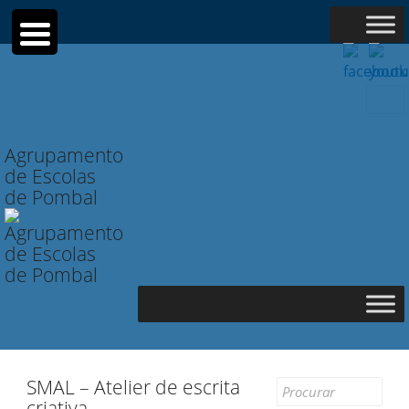
Searc
for:
Agrupamento
de Escolas
de Pombal
SMAL – Atelier de escrita
Search
criativa