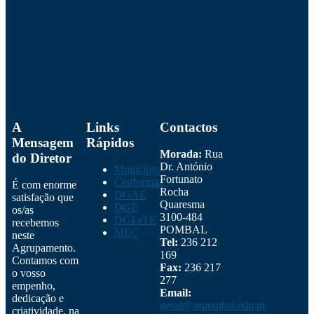
A
Links
Contactos
Mensagem
Rápidos
Morada:
Rua
do Diretor
Dr. António
Município
Fortunato
Cenformaz
É com enorme
Rocha
DGAE
satisfação que
Quaresma
DGE
os/as
3100-484
DGEsTE
recebemos
POMBAL
MEC
neste
Tel:
236 212
Agrupamento.
169
Contamos com
Fax:
236 217
o vosso
277
empenho,
Email:
dedicação e
geral@aepombal.edu.pt
criatividade, na