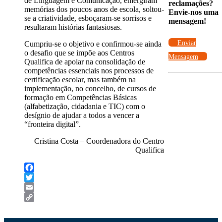
de Linguagem e Comunicação, emergiram
reclamações?
memórias dos poucos anos de escola, soltou-
Envie-nos uma
se a criatividade, esboçaram-se sorrisos e
mensagem!
resultaram histórias fantasiosas.
Enviar
Cumpriu-se o objetivo e confirmou-se ainda
o desafio que se impõe aos Centros
Mensagem
Qualifica de apoiar na consolidação de
competências essenciais nos processos de
certificação escolar, mas também na
implementação, no concelho, de cursos de
formação em Competências Básicas
(alfabetização, cidadania e TIC) com o
desígnio de ajudar a todos a vencer a
“fronteira digital”.
Cristina Costa – Coordenadora do Centro
Qualifica
Facebook
Twitter
Email
Copy
Link