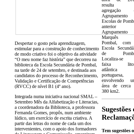
resulta 
agregação 
Agrupamento 
Escolas de Pomb
anterior
Agrupamento
Marquês 
Pombal, com
Despertar o gosto pela aprendizagem,
Escola Secundá
estimular para a construção de conhecimento
de Pomba
de modo criativo foi o objetivo da atividade
Localiza-se 
“O meu nome faz história” que decorreu na
faixa litor
biblioteca da Escola Secundária de Pombal,
atlântica
na tarde de 24 de setembro, e destinada aos
portuguesa,
candidatos do processo de Reconhecimento,
envolvendo u
Validação e Certificação de Competências
área de cerca 
(RVCC) de nível B1 (4º ano).
380 km2.
Integrada numa iniciativa nacional SMAL –
Setembro Mês da Alfabetização e Literacias,
a coordenadora da Biblioteca, a professora
Sugestões 
Fernanda Gomes, propôs, num ambiente
Reclamaç
lúdico, um exercício de escrita criativa. A
partir das letras do nome de cada um dos
intervenientes, com o apoio dos formadores
Tem sugestões 