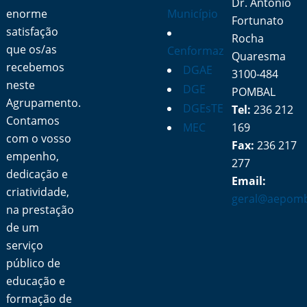
Dr. António
enorme
Município
Fortunato
satisfação
Rocha
que os/as
Cenformaz
Quaresma
recebemos
DGAE
3100-484
neste
DGE
POMBAL
Agrupamento.
DGEsTE
Tel:
236 212
Contamos
MEC
169
com o vosso
Fax:
236 217
empenho,
277
dedicação e
Email:
criatividade,
geral@aepomb
na prestação
de um
serviço
público de
educação e
formação de