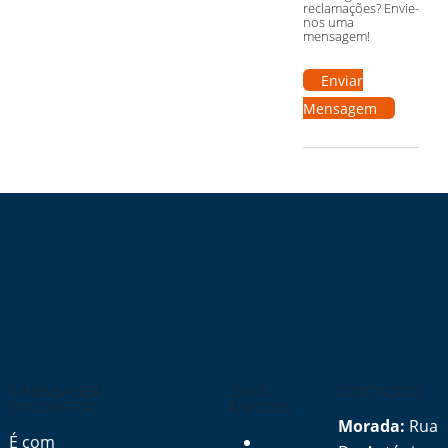
reclamações? Envie-
nos uma
mensagem!
Enviar
Mensagem
A MENSAGEM
LINKS
CONTACTOS
DO DIRETOR
RÁPIDOS
Morada:
Rua
É com