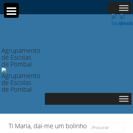
Searc
for:
Agrupamento
de Escolas
de Pombal
Ti Maria, dai-me um bolinho
Search