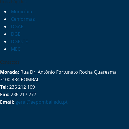
Links Rápidos
Município
Cenformaz
DGAE
DGE
DGEsTE
MEC
Contactos
Morada:
Rua Dr. António Fortunato Rocha Quaresma
3100-484 POMBAL
Tel:
236 212 169
Fax:
236 217 277
Email:
geral@aepombal.edu.pt