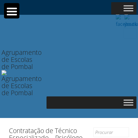
Searc
for:
Agrupamento
de Escolas
de Pombal
Contratação de Técnico
Search
Especializado – Psicólogo –