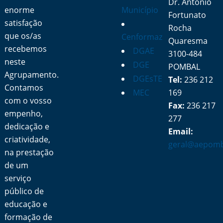
Dr. António
enorme
Município
Fortunato
satisfação
Rocha
que os/as
Cenformaz
Quaresma
recebemos
DGAE
3100-484
neste
DGE
POMBAL
Agrupamento.
DGEsTE
Tel:
236 212
Contamos
MEC
169
com o vosso
Fax:
236 217
empenho,
277
dedicação e
Email:
criatividade,
geral@aepomb
na prestação
de um
serviço
público de
educação e
formação de