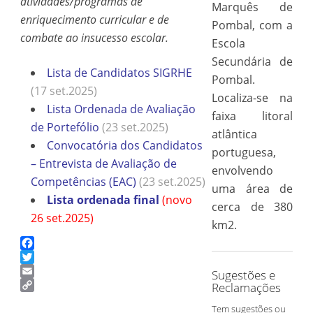
atividades/programas de
Marquês de
enriquecimento curricular e de
Pombal, com a
combate ao insucesso escolar.
Escola
Secundária de
Lista de Candidatos SIGRHE
Pombal.
(17 set.2025)
Localiza-se na
Lista Ordenada de Avaliação
faixa litoral
de Portefólio
(23 set.2025)
atlântica
Convocatória dos Candidatos
portuguesa,
– Entrevista de Avaliação de
envolvendo
Competências (EAC)
(23 set.2025)
uma área de
Lista ordenada final
(novo
cerca de 380
26 set.2025)
km2.
Facebook
Twitter
Sugestões e
Email
Reclamações
Copy
Tem sugestões ou
Link