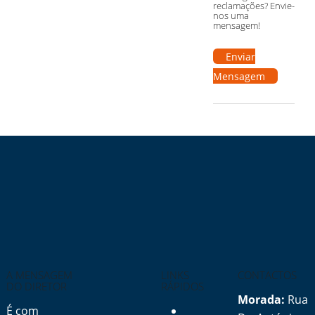
reclamações? Envie-
nos uma
mensagem!
Enviar
Mensagem
A MENSAGEM
LINKS
CONTACTOS
DO DIRETOR
RÁPIDOS
Morada:
Rua
É com