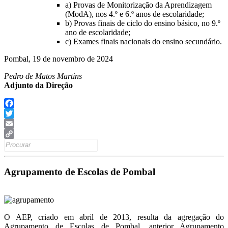
a) Provas de Monitorização da Aprendizagem
(ModA), nos 4.
º
e 6.
º
anos de escolaridade;
b) Provas finais de ciclo do ensino básico, no 9.
º
ano de escolaridade;
c) Exames finais nacionais do ensino secundário.
Pombal, 19 de novembro de 2024
Pedro de Matos Martins
Adjunto da Direção
Facebook
Twitter
Email
Search
Copy
for:
Link
Agrupamento de Escolas de Pombal
O AEP, criado em abril de 2013, resulta da agregação do
Agrupamento de Escolas de Pombal, anterior Agrupamento