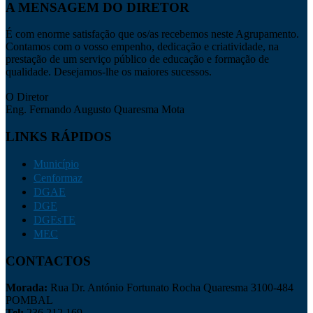
A MENSAGEM DO DIRETOR
É com enorme satisfação que os/as recebemos neste Agrupamento.
Contamos com o vosso empenho, dedicação e criatividade, na
prestação de um serviço público de educação e formação de
qualidade. Desejamos-lhe os maiores sucessos.
O Diretor
Eng. Fernando Augusto Quaresma Mota
LINKS RÁPIDOS
Município
Cenformaz
DGAE
DGE
DGEsTE
MEC
CONTACTOS
Morada:
Rua Dr. António Fortunato Rocha Quaresma 3100-484
POMBAL
Tel:
236 212 169